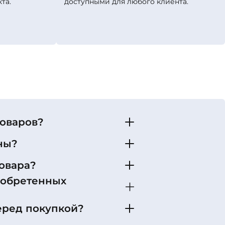
та.
доступными для любого клиента.
товаров?
ны?
овара?
иобретенных
еред покупкой?