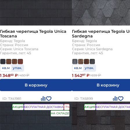
Кровля не трескается от мороза, не плавится от ж
Долговечность
Один раз покрыли — 30-50 лет не думаете о ремо
Гибкая черепица Tegola Unica
Гибкая черепица Tegola U
Toscana
Sardegna
Бренд: Tegola
Бренд: Tegola
Страна: Россия
Страна: Россия
Серия: Unica Toscana
Серия: Unica Sardegna
Гарантия, лет: 45
Гарантия, лет: 45
кв.м
упак.
кв.м
упак.
1 348
1 542
50
₽
₽
87
₽
₽
1 450
1 659
В корзину
В корзину
ID: ТХ41981
ID: ТХ6899
АКЦИЯ
БЕСПЛАТНАЯ ДОСТАВКА
-7%
АКЦИЯ
БЕСПЛАТНАЯ ДОСТА
НА СКЛАДЕ