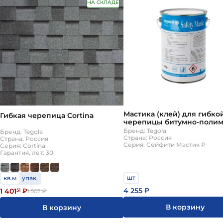
НА СКЛАДЕ
Мастика (клей) для гибко
Гибкая черепица Cortina
черепицы битумно-поли
4л (5кг) Tegola Сейфити М
Бренд: Tegola
Бренд: Tegola
Р
Страна: Россия
Страна: Россия
Серия: Сейфити Мастик Р
Серия: Cortina
Гарантия, лет: 30
шт
кв.м
упак.
4 255
1 401
₽
51
₽
₽
1 507
В корзину
В корзину