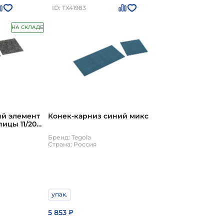
ID: ТХ41983
НА СКЛАДЕ
й элемент
Конек-карниз синий микс
ицы 11/20
Бренд: Tegola
Страна: Россия
упак.
5 853
₽