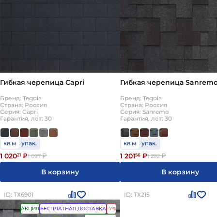
Гибкая черепица Capri
Гибкая черепица Sanrem
Бренд: Tegola
Бренд: Tegola
Страна: Россия
Страна: Россия
Серия: Capri
Серия: Sanremo
Гарантия, лет: 30
Гарантия, лет: 30
кв.м
упак.
кв.м
упак.
1 020
1 201
21
₽
₽
56
₽
₽
1 097
1 292
В корзину
В корзину
ID: ТХ6901
ID: ТХ215
АКЦИЯ
БЕСПЛАТНАЯ ДОСТАВКА
-7%