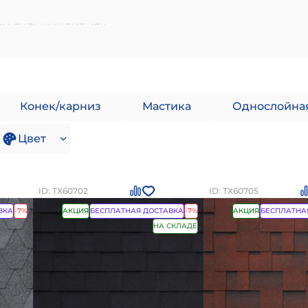
ри сильных ливнях
но красить или менять
Конек/карниз
Мастика
Однослойная
Цвет
ID: ТХ60702
ID: ТХ60705
ть
ВКА
-7%
АКЦИЯ
БЕСПЛАТНАЯ ДОСТАВКА
-7%
АКЦИЯ
БЕСПЛАТНА
НА СКЛАДЕ
й вид