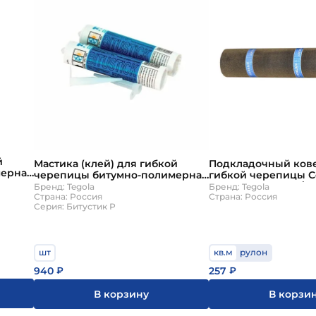
й
Мастика (клей) для гибкой
Подкладочный ков
мерная
черепицы битумно-полимерная
гибкой черепицы 
астик
0,31л Tegola Битустик Р
Бейз 2 c полосой/ov
Бренд: Tegola
Бренд: Tegola
Страна: Россия
кв.м./рул Tegola
Страна: Россия
Серия: Битустик Р
шт
кв.м
рулон
940
257
₽
₽
В корзину
В корзи