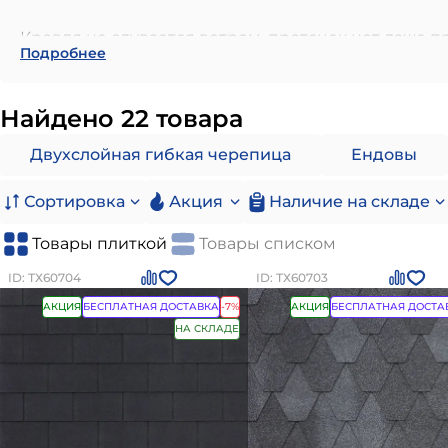
Кровля не сдувается ветром, протечек нет даже п
Подробнее
G-EVO
Найдено 22 товара
Крыша выглядит как новая через 10-15 лет, не нуж
Двухслойная гибкая черепица
Ендовы
SR-армирование
Сортировка
Акция
Наличие на складе
Град и снеговые нагрузки не повредят покрытие
Товары плиткой
Товары списком
Гидрофобная поверхность
ID: ТХ60704
ID: ТХ60703
Снег и лед быстрее соскальзывают, меньше чисти
АКЦИЯ
БЕСПЛАТНАЯ ДОСТАВКА
-7%
АКЦИЯ
БЕСПЛАТНАЯ ДОСТА
НА СКЛАДЕ
Устойчивость к УФ
Цвет не выгорает, дом сохраняет презентабельны
Стойкость к погоде