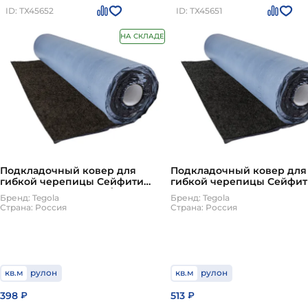
ID: ТХ45652
ID: ТХ45651
НА СКЛАДЕ
Подкладочный ковер для
Подкладочный ковер для
гибкой черепицы Сейфити
гибкой черепицы Сейфит
Бейз Силбар 20 кв.м./рул Tegola
Бейз Силбар Супер 15 кв.м
Бренд: Tegola
Бренд: Tegola
Tegola
Страна: Россия
Страна: Россия
кв.м
рулон
кв.м
рулон
398
513
₽
₽