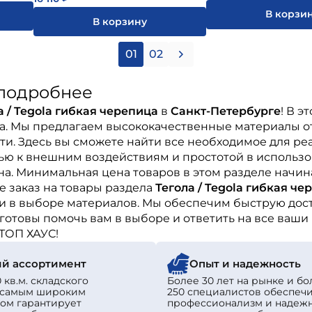
В корзи
В корзину
01
02
 подробнее
а / Tegola гибкая черепица
в
Санкт-Петербурге
! В 
ва. Мы предлагаем высококачественные материалы о
и. Здесь вы сможете найти все необходимое для ре
ью к внешним воздействиям и простотой в использо
а. Минимальная цена товаров в этом разделе начин
 заказ на товары раздела
Тегола / Tegola гибкая че
 в выборе материалов. Мы обеспечим быструю доста
готовы помочь вам в выборе и ответить на все ваши
ТОП ХАУС!
й ассортимент
Опыт и надежность
 кв.м. складского
Более 30 лет на рынке и бо
с самым широким
250 специалистов обеспеч
ом гарантирует
профессионализм и надеж