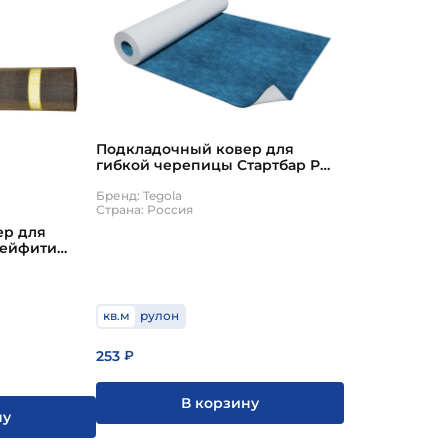
Подкладочный ковер для
гибкой черепицы Стартбар Р
1x30м Tegola
Бренд: Tegola
Страна: Россия
ер для
Сейфити
erlap 15
кв.м
рулон
253
₽
В корзину
ну