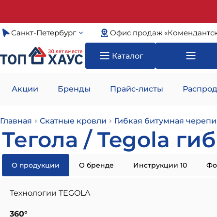
Санкт-Петербург
Офис продаж «Комендантск
Каталог
Акции
Бренды
Прайс-листы
Распрод
Главная
Скатные кровли
Гибкая битумная черепи
Тегола / Tegola ги
О продукции
О бренде
Инструкции 10
Фо
Технологии TEGOLA
360°