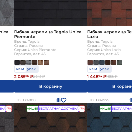
ары
нте
nica
Гибкая черепица Tegola Unica
Гибкая черепица Te
Piemonte
Lazio
Бренд: Tegola
Бренд: Tegola
Страна: Россия
Страна: Россия
Серия: Unica Piemonte
Серия: Unica Lazio
Гарантия, лет: 45
Гарантия, лет: 45
кв.м
упак.
кв.м
упак.
2 085
1 448
06
₽
₽
94
₽
₽
2 242
1 558
В корзину
В корзи
ID: ТХ6900
ID: ТХ41979
ВКА
-7%
АКЦИЯ
БЕСПЛАТНАЯ ДОСТАВКА
-7%
АКЦИЯ
БЕСПЛАТНА