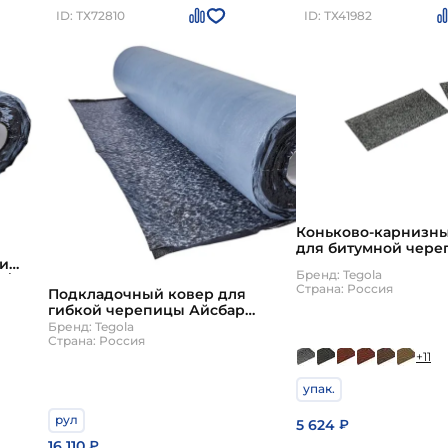
ID: ТХ72810
ID: ТХ41982
Коньково-карнизны
для битумной череп
и
пог.м Tegola
Бренд: Tegola
./рул
Страна: Россия
Подкладочный ковер для
гибкой черепицы Айсбар
СейфГрип Р (SafeGrip R)
Бренд: Tegola
самоклеящийся 18 кв.м./рул
Страна: Россия
+11
Tegola
упак.
рул
5 624
₽
16 110
₽