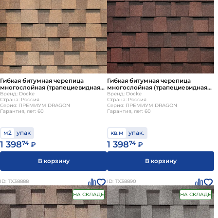
Гибкая битумная черепица
Гибкая битумная черепица
многослойная (трапециевидная
многослойная (трапециевидная
нарезка) Docke ПРЕМИУМ
Бренд: Docke
нарезка) Docke ПРЕМИУМ
Бренд: Docke
Страна: Россия
Страна: Россия
DRAGON Савоярди
DRAGON Зрелый каштан
Серия: ПРЕМИУМ DRAGON
Серия: ПРЕМИУМ DRAGON
Гарантия, лет: 60
Гарантия, лет: 60
м2
упак
кв.м
упак.
1 398
74
1 398
74
₽
₽
В корзину
В корзину
ID: ТХ38888
ID: ТХ38890
НА СКЛАДЕ
НА СКЛАДЕ