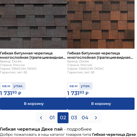
Гибкая битумная черепица
Гибкая битумная черепица
многослойная (трапециевидная
многослойная (трапециевидная
нарезка) Docke DRAGON ЛЮКС
Бренд: Docke
нарезка) Docke DRAGON ЛЮКС
Бренд: Docke
Страна: Россия
Страна: Россия
Изюм
Кофе
Серия: DRAGON ЛЮКС
Серия: DRAGON ЛЮКС
Гарантия, лет: 65
Гарантия, лет: 65
кв.м
упак.
кв.м
упак.
1 731
93
1 731
93
₽
₽
В корзину
В корзину
01
02
03
04
Гибкая черепица Деке пай
- подробнее
Добро пожаловать в наш каталог товаров типа
Гибкая черепица Деке