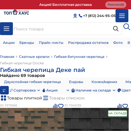
Акция! Бесплатная доставка
Реклама
+7 (812) 244-95-05
Акции
Бренды
Прайс-листы
Распродажа остатков
Фото
В
Главная
Скатные кровли
Гибкая битумная черепица
Гибкая черепица Docke
Гибкая черепица Деке пай
Найдено 69 товаров
Двухслойная гибкая черепица
Ендовы
Конек/карниз
Ма
Сортировка
Акция
Наличие на складе
Цвет
Товары плиткой
Товары списком
ID: ТХ75665
ID: ТХ45139
НА СКЛАДЕ