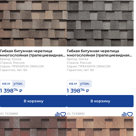
Гибкая битумная черепица
Гибкая битумная черепица
многослойная (трапециевидная
многослойная (трапециевидная
нарезка) Docke ПРЕМИУМ
Бренд: Docke
нарезка) Docke ПРЕМИУМ
Бренд: Docke
Страна: Россия
Страна: Россия
DRAGON Вагаси
DRAGON Халва
Серия: ПРЕМИУМ DRAGON
Серия: ПРЕМИУМ DRAGON
Гарантия, лет: 60
Гарантия, лет: 60
кв.м
упак.
кв.м
упак.
1 398
74
1 398
74
₽
₽
В корзину
В корзину
ID: ТХ38889
ID: ТХ38892