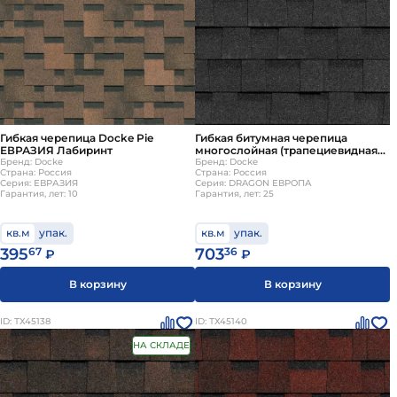
Гибкая черепица Docke Pie
Гибкая битумная черепица
ЕВРАЗИЯ Лабиринт
многослойная (трапециевидная
Бренд: Docke
нарезка) Docke DRAGON ЕВРОПА
Бренд: Docke
Страна: Россия
Страна: Россия
Серый
Серия: ЕВРАЗИЯ
Серия: DRAGON ЕВРОПА
Гарантия, лет: 10
Гарантия, лет: 25
кв.м
упак.
кв.м
упак.
395
67
703
36
₽
₽
В корзину
В корзину
ID: ТХ45138
ID: ТХ45140
НА СКЛАДЕ