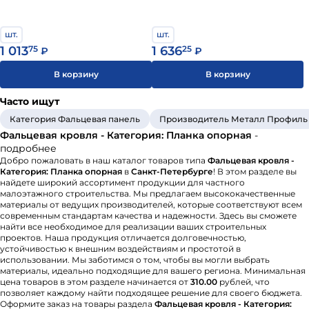
наиболее простой установкой.
шт.
шт.
Выбор фальцевой кровли зависит от нескольких
1 013
75
1 636
25
₽
₽
основных факторов:
В корзину
В корзину
Материал листов. У разных металлов свои
преимущества. Например, медь обладает высокой
Часто ищут
стойкостью к коррозии, а сталь - отличается
Категория Фальцевая панель
Производитель Металл Профиль
прочностью.
Фальцевая кровля - Категория: Планка опорная
-
Сложность монтажа. Листы могут изготавливаться
подробнее
с уже загнутыми кромками, что облегчает монтаж.
Добро пожаловать в наш каталог товаров типа
Фальцевая кровля -
Толщина металла. Для стали оптимальна толщина
Категория: Планка опорная
в
Санкт-Петербурге
! В этом разделе вы
найдете широкий ассортимент продукции для частного
до 0,55 мм, для меди - 0,6 мм. При отгибе листов
малоэтажного строительства. Мы предлагаем высококачественные
большей толщины могут образоваться
материалы от ведущих производителей, которые соответствуют всем
микротрещины, что повлияет на срок службы
современным стандартам качества и надежности. Здесь вы сможете
найти все необходимое для реализации ваших строительных
покрытия.
проектов. Наша продукция отличается долговечностью,
устойчивостью к внешним воздействиям и простотой в
Выбор фальцевой кровли является ответственным
использовании. Мы заботимся о том, чтобы вы могли выбрать
шагом, который требует учета множества критериев.
материалы, идеально подходящие для вашего региона. Минимальная
цена товаров в этом разделе начинается от
310.00
рублей, что
Тщательное изучение различных видов и их
позволяет каждому найти подходящее решение для своего бюджета.
характеристик поможет сделать верный выбор и
Оформите заказ на товары раздела
Фальцевая кровля - Категория: