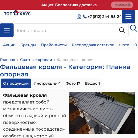
Акция! Бесплатная доставка
Реклама
+7 (812) 244-95-24
Акции
Бренды
Прайс-листы
Распродажа остатков
Фото
В
Главная
Скатные кровли
Фальцевая кровля
Фальцевая кровля - Категория: Планка
опорная
О продукции
Инструкции 4
Фото 17
Видео 1
Фальцевая кровля
представляет собой
металлические листы
обычно с гладкой и ровной
поверхностью,
соединенные посредством
особого шва, который