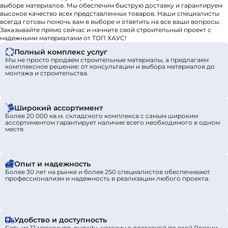
показатели соответствуют международному стандарту
выборе материалов. Мы обеспечим быструю доставку и гарантируем
высокое качество всех представленных товаров. Наши специалисты
качества.
всегда готовы помочь вам в выборе и ответить на все ваши вопросы.
Заказывайте прямо сейчас и начните свой строительный проект с
надежными материалами от ТОП ХАУС!
Полный комплекс услуг
Мы не просто продаем строительные материалы, а предлагаем
комплексное решение: от консультации и выбора материалов до
монтажа и строительства.
Широкий ассортимент
Более 20 000 кв.м. складского комплекса с самым широким
ассортиментом гарантирует наличие всего необходимого в одном
месте.
Опыт и надежность
Более 30 лет на рынке и более 250 специалистов обеспечивают
профессионализм и надежность в реализации любого проекта.
Удобство и доступность
Сеть из 12 магазинов, онлайн-магазин с доставкой по всей России