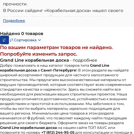
прочности.
В России сайдинг «Корабельная доска» нашел своего
покупателя, став наиболее популярным видом
Подробнее
отделочного материала.
Преимущества сайдинга «Корабельная доска» от Grand
Найдено 0 товаров
Line:
Сортировка
По вашим параметрам товаров не найдено.
устойчивость к суровым климатическим условиям,
Попробуйте изменить запрос.
поскольку материал слабо подвержен
Grand Line корабельная доска
- подробнее
температурным перепадам;
Добро пожаловать в наш каталог товаров типа
Grand Line
богатый спектр цветовых решений;
корабельная доска
в
Санкт-Петербурге
! В этом разделе вы найдете
простой монтаж;
широкий ассортимент продукции для частного малоэтажного
строительства. Мы предлагаем высококачественные материалы от
пожаробезопасность;
ведущих производителей, которые соответствуют всем современным
индивидуальные размеры;
стандартам качества и надежности. Здесь вы сможете найти все
экологичность;
необходимое для реализации ваших строительных проектов. Наша
продукция отличается долговечностью, устойчивостью к внешним
цветостойкость;
воздействиям и простотой в использовании. Мы заботимся о том,
гарантия до 50 лет.
чтобы вы могли выбрать материалы, идеально подходящие для
вашего региона. Минимальная цена товаров в этом разделе
Компания Grand Line, для производства сайдинга
начинается от
0
рублей, что позволяет каждому найти подходящее
решение для своего бюджета. Оформите заказ на товары раздела
«Корабельная доска», использует сталь толщиной 0.5
Grand Line корабельная доска
на нашем сайте ТОП ХАУС или
миллиметров с цинковым покрытием 275 гр./м2 — эти
позвоните по номеру
+7 (812) 244-95-05
для консультации и помощи в