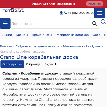
Акция! Бесплатная доставка
Реклама
+7 (812) 244-95-05
Акции
Бренды
Прайс-листы
Распродажа остатков
Фото
В
Главная
Сайдинг и фасадные панели
Металлический сайдинг
Grand Line корабельная доска
Grand Line корабельная доска
О продукции
О бренде
Видео 1
Сайдинг «Корабельная доска»
, ставший классикой,
родом из Америки. Первые переселенцы разбирали
корпуса кораблей на доски и использовали их для
обшивки своих домов. Металлический сайдинг
«Корабельная доска» - это современный взгляд на
классику. Компания Grand Line сохранила внешнюю
эстетичность сайдинга и приумножила показатели