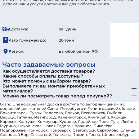
делают наши услуги доступными для любого клиента.
Доставка:
за 1 день
Авто тоннажем до:
20 тонн
Регион:
в любой регион РФ
Часто задаваемые вопросы
Как осуществляется доставка товаров?
Какие способы оплаты доступны?
Кто может помочь с выбором товара?
Выполняете ли вы монтаж приобретенных
материалов?
Можно ли посмотреть товар перед покупкой?
Grand Line корабельная доска в доступе по выгодным ценам и с
доставкой для жителей Санкт-Петербурга и Ленинградской области:
Бокситогорск, Бугры, Волосово, Волхов, Всеволожск, Выборг,
Высоцк, Гатчина, Ивангород, Каменногорск, Кингисепп, Кириши,
Кировск, Колтуши, Коммунар, Кудрово, Лодейное Поле, Луга, Любань,
Мурино, Никольское, Новая Ладога, Отрадное, Пикалёво,
Подпорожье, Приморск, Приозерск, Светогорск, Сертолово, Сланцы,
Сосновый Бор, Сясьстрой, Тельмана, Тихвин, Тосно, Шлиссельбург.