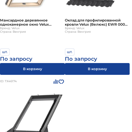
Мансардное деревянное
Оклад для профилированной
однокамерное окно Velux
кровли Velux (Велюкс) EWR 0000
(Велюкс) GZR CR02 3050B 55х78
Бренд: Velux
CR02 55х78 см
Бренд: Velux
Страна: Венгрия
Страна: Венгрия
см (ручка снизу)
шт.
шт.
По запросу
По запросу
В корзину
В корзину
ID: ТХ46174