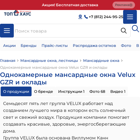
Акция! Бесплатная доставка
Реклама
+7 (812) 244-95-25
Акции
Бренды
Прайс-листы
Распродажа остатков
Фото
В
Главная
Мансардные окна, лестницы
Мансардные окна
Однокамерные мансардные окна Velux GZR и оклады
Однокамерные мансардные окна Velux
GZR и оклады
О продукции
О бренде
Инструкции 1
Фото 68
Видео 1
Семьдесят пять лет группа VELUX работает над
созданием лучшего мира в котором есть солнечный
свет и свежий воздух. Продукция компании помогает
создавать красивые, здоровые, энергосберегающие
дома.
Группа VELUX была основана Виллумом Канн