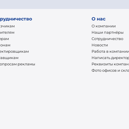
рудничество
О нас
азчикам
О компании
оителям
Наши партнёры
ерам
Сотрудничество
ионам
Новости
ектировщикам
Работа в компани
тавщикам
Написать директо
вопросам рекламы
Реквизиты компа
Фото офисов и скл