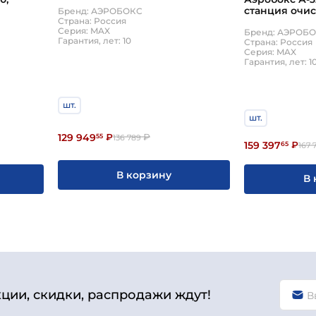
станция очи
Бренд: АЭРОБОКС
Страна: Россия
Серия: MAX
Бренд: АЭРОБ
Гарантия, лет: 10
Страна: Россия
Серия: MAX
Гарантия, лет: 1
шт.
шт.
129 949
55
₽
₽
136 789
159 397
65
₽
167 
В корзину
В 
кции, скидки, распродажи ждут!