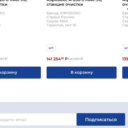
стки
станция очистки
оч
ОКС
Бренд: АЭРОБОКС
Бр
Страна: Россия
Ст
Серия: MAX
Се
0
Гарантия, лет: 10
Гар
шт.
шт
141 254
13
₽
55
₽
₽
787
148 689
корзину
В корзину
Подписаться