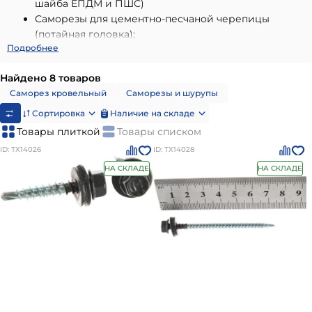
шайба ЕПДМ и ПШС)
Саморезы для цементно-песчаной черепицы
(потайная головка);
Подробнее
Дюбель-гвозди.
Цвет саморезов подбирается к цвету кровли.
Найдено 8 товаров
* - для цветов "по образцу", металлики и новинки
Саморез кровельный
Саморезы и шурупы
(например, баклажан у Руукки) цену нужно уточнять.
Сортировка
Наличие на складе
Товары плиткой
Товары списком
ID: ТХ14026
ID: ТХ14028
НА СКЛАДЕ
НА СКЛАДЕ