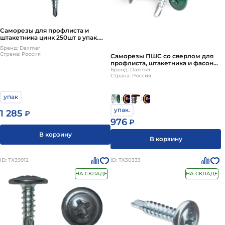
Саморезы для профлиста и
штакетника цинк 250шт в упак.
шестигранная головка, шайба
Бренд: Daxmer
ЕПДМ Daxmer D5.5*19мм
Страна: Россия
Саморезы ПШС со сверлом для
профлиста, штакетника и фасонки
окрашенные 500шт в упак.
Бренд: Daxmer
Страна: Россия
D4.2*16мм
упак
упак.
1 285
₽
976
₽
В корзину
В корзину
ID: ТХ39912
ID: ТХ30333
НА СКЛАДЕ
НА СКЛАДЕ