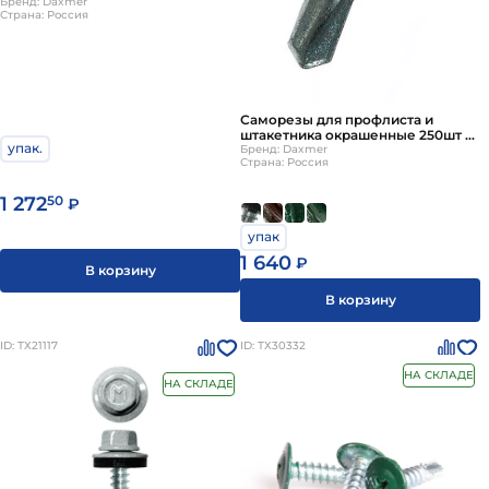
Бренд: Daxmer
Страна: Россия
Саморезы для профлиста и
штакетника окрашенные 250шт в
упак.
упак. шестигранная головка,
Бренд: Daxmer
Страна: Россия
шайба ЕПДМ Daxmer D5.5*19мм
1 272
50
₽
упак
1 640
₽
В корзину
В корзину
ID: ТХ21117
ID: ТХ30332
НА СКЛАДЕ
НА СКЛАДЕ