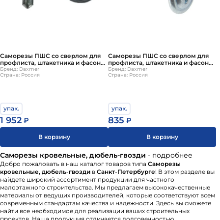
Саморезы ПШС со сверлом для
Саморезы ПШС со сверлом для
профлиста, штакетника и фасонки
профлиста, штакетника и фасонки
окрашенные 1000шт в упак.
Бренд: Daxmer
цинк 500шт в упак. D4.2*16мм
Бренд: Daxmer
Страна: Россия
Страна: Россия
D4.2*16мм цена на остатки на
складе
упак.
упак.
1 952
835
₽
₽
В корзину
В корзину
Саморезы кровельные, дюбель-гвозди
- подробнее
Добро пожаловать в наш каталог товаров типа
Саморезы
кровельные, дюбель-гвозди
в
Санкт-Петербурге
! В этом разделе вы
найдете широкий ассортимент продукции для частного
малоэтажного строительства. Мы предлагаем высококачественные
материалы от ведущих производителей, которые соответствуют всем
современным стандартам качества и надежности. Здесь вы сможете
найти все необходимое для реализации ваших строительных
проектов. Наша продукция отличается долговечностью,