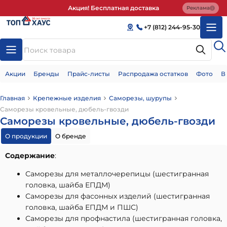
Акция! Бесплатная доставка
Реклама
+7 (812) 244-95-30
Акции
Бренды
Прайс-листы
Распродажа остатков
Фото
В
Главная
Крепежные изделия
Саморезы, шурупы
Саморезы кровельные, дюбель-гвозди
Саморезы кровельные, дюбель-гвозди
О продукции
О бренде
Содержание
:
Саморезы для металлочерепицы (шестигранная
головка, шайба ЕПДМ)
Саморезы для фасонных изделий (шестигранная
головка, шайба ЕПДМ и ПШС)
Саморезы для профнастила (шестигранная головка,