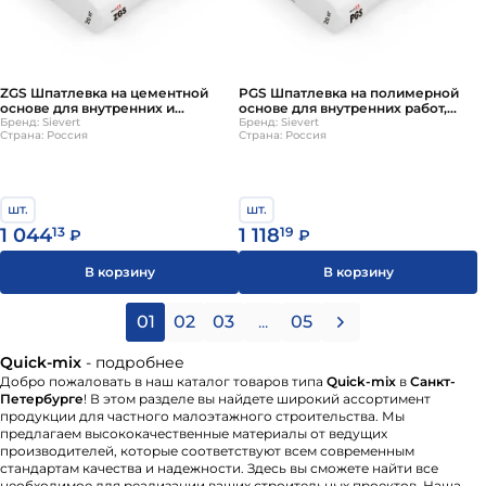
ZGS Шпатлевка на цементной
PGS Шпатлевка на полимерной
основе для внутренних и
основе для внутренних работ,
наружных работ, серый, ГЛ akurit
Бренд: Sievert
супербелая, ГЛ akurit
Бренд: Sievert
Страна: Россия
Страна: Россия
шт.
шт.
1 044
13
1 118
19
₽
₽
В корзину
В корзину
01
02
03
...
05
Quick-mix
- подробнее
Добро пожаловать в наш каталог товаров типа
Quick-mix
в
Санкт-
Петербурге
! В этом разделе вы найдете широкий ассортимент
продукции для частного малоэтажного строительства. Мы
предлагаем высококачественные материалы от ведущих
производителей, которые соответствуют всем современным
стандартам качества и надежности. Здесь вы сможете найти все
необходимое для реализации ваших строительных проектов. Наша