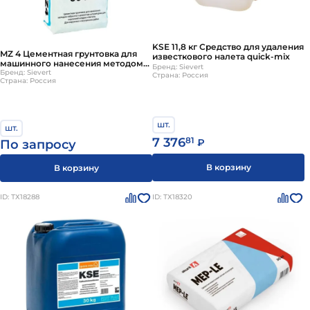
KSE 11,8 кг Средство для удаления
MZ 4 Цементная грунтовка для
известкового налета quick-mix
машинного нанесения методом
Бренд: Sievert
набрызга quick-mix
Бренд: Sievert
Страна: Россия
Страна: Россия
шт.
шт.
7 376
81
₽
По запросу
В корзину
В корзину
ID: ТХ18288
ID: ТХ18320