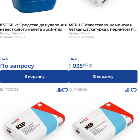
KSE 30 кг Средство для удаления
MEP-LE Известково-цементная
известкового налета quick-mix
легкая штукатурка с перлитом (10
Бренд: Sievert
- 40 мм) ГЛ akurit
Бренд: Sievert
Страна: Россия
Страна: Россия
шт.
шт.
По запросу
1 035
06
₽
В корзину
В корзину
ID: ТХ33786
ID: ТХ18306