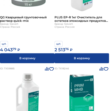
QG Кварцевый грунтовочный
PLUS EP-R 1кг Очиститель для
раствор quick-mix
остатков эпоксидных продуктов
Бренд: Sievert
(через 12ч) Quick-Mix
Бренд: Sievert
Страна: Россия
Страна: Россия
шт.
шт.
4 043
79
2 513
76
₽
₽
В корзину
В корзину
ID: ТХ59885
ID: ТХ18246