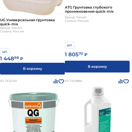
ATG Грунтовка глубокого
проникновения quick-mix
Бренд: Sievert
UG Универсальная грунтовка
Страна: Россия
quick-mix
Бренд: Sievert
Страна: Россия
шт.
шт.
1 805
70
₽
1 448
98
₽
В корзину
В корзину
ID: ТХ32150
ID: ТХ59884