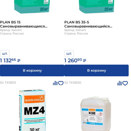
PLAN BS 15
PLAN BS 35-S
Самовыравнивающаяся
Самовыравнивающийся
быстротвердеющая напольная
Бренд: Sievert
быстротвердеющий наливной
Бренд: Sievert
Страна: Россия
Страна: Россия
смесь (1 -10 мм) strasser
пол (5 -35 мм) strasser
шт.
шт.
1 132
66
1 260
93
₽
₽
В корзину
В корзину
ID: ТХ18315
ID: ТХ18330