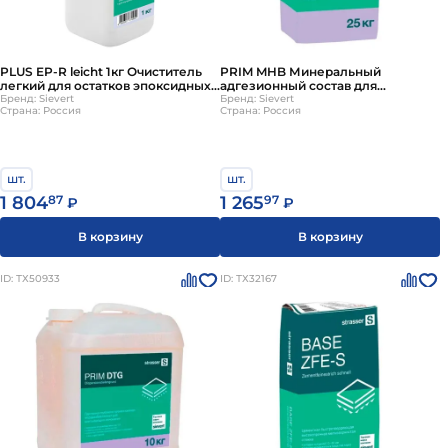
PLUS EP-R leicht 1кг Очиститель
PRIM MHB Минеральный
легкий для остатков эпоксидных
адгезионный состав для
продуктов (в течение 2-12ч) Quick-
Бренд: Sievert
цементных оснований strasser
Бренд: Sievert
Страна: Россия
Страна: Россия
Mix
шт.
шт.
1 804
87
1 265
97
₽
₽
В корзину
В корзину
ID: ТХ50933
ID: ТХ32167