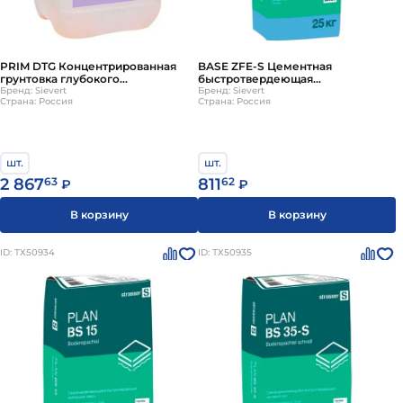
PRIM DTG Концентрированная
BASE ZFE-S Цементная
грунтовка глубокого
быстротвердеющая
проникновения strasser
Бренд: Sievert
высокопрочная мелкозернистая
Бренд: Sievert
Страна: Россия
Страна: Россия
стяжка strasser
шт.
шт.
2 867
63
811
62
₽
₽
В корзину
В корзину
ID: ТХ50934
ID: ТХ50935