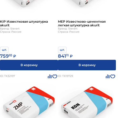
KIP Известковая штукатурка
MEP Известково-цементная
akurit
легкая штукатурка akurit
Бренд: Sievert
Бренд: Sievert
Страна: Россия
Страна: Россия
шт.
шт.
759
10
841
11
₽
₽
В корзину
В корзину
ID: ТХ32197
ID: ТХ19729