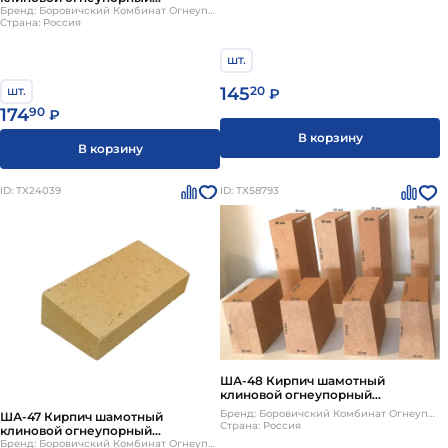
230х114х65/55мм Боровичи
Бренд: Боровичский Комбинат Огнеупоров
Страна: Россия
шт.
шт.
145
20
₽
174
90
₽
В корзину
В корзину
ID: ТХ24039
ID: ТХ58793
ША-48 Кирпич шамотный
клиновой огнеупорный
250х124х65/55мм Боровичи
Бренд: Боровичский Комбинат Огнеупоров
ША-47 Кирпич шамотный
Страна: Россия
клиновой огнеупорный
250х124х65/55мм Боровичи
Бренд: Боровичский Комбинат Огнеупоров