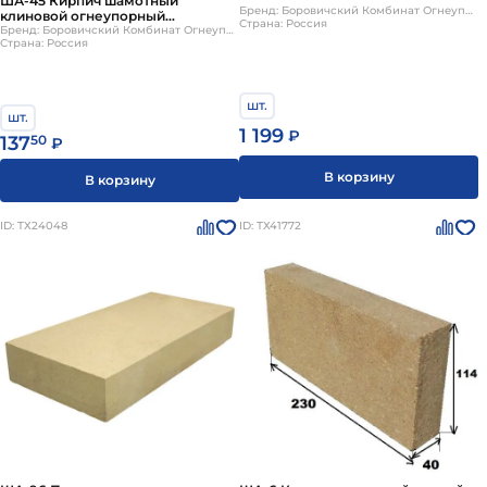
ША-45 Кирпич шамотный
Боровичи
Бренд: Боровичский Комбинат Огнеупоров
клиновой огнеупорный
Страна: Россия
230х114х65/45мм Боровичи
Бренд: Боровичский Комбинат Огнеупоров
Страна: Россия
шт.
шт.
1 199
₽
137
50
₽
В корзину
В корзину
ID: ТХ24048
ID: ТХ41772