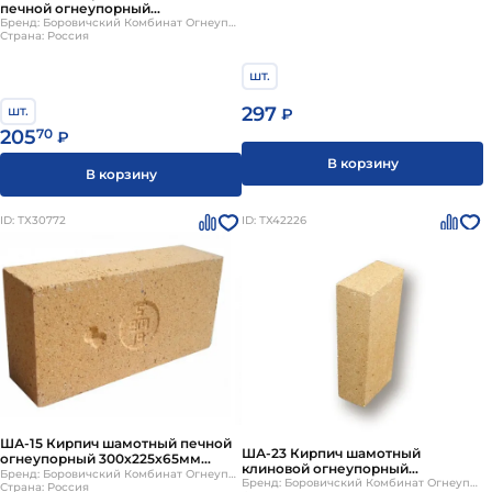
печной огнеупорный
250х124х65мм Боровичи
Бренд: Боровичский Комбинат Огнеупоров
Страна: Россия
шт.
297
шт.
₽
205
70
₽
В корзину
В корзину
ID: ТХ30772
ID: ТХ42226
ША-15 Кирпич шамотный печной
ША-23 Кирпич шамотный
огнеупорный 300х225х65мм
клиновой огнеупорный
Боровичи
Бренд: Боровичский Комбинат Огнеупоров
230х114х65/45мм Боровичи
Бренд: Боровичский Комбинат Огнеупоров
Страна: Россия