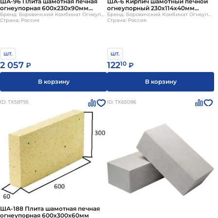
ША-96 Плита шамотная печная
ША-6 Кирпич шамотный печной
огнеупорная 600х230х90мм
огнеупорный 230х114х40мм
Боровичи
Бренд: Боровичский Комбинат Огнеупоров
Боровичи
Бренд: Боровичский Комбинат Огнеупоров
Страна: Россия
Страна: Россия
шт.
шт.
2 057
122
10
₽
₽
В корзину
В корзину
ID: ТХ58795
ID: ТХ65086
ША-188 Плита шамотная печная
огнеупорная 600х300х60мм