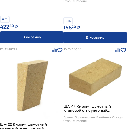
Страна: Россия
шт.
шт.
422
40
₽
156
20
₽
В корзину
В корзину
ID: ТХ58794
ID: ТХ24044
ША-44 Кирпич шамотный
клиновой огнеупорный
230х114х65/55мм Боровичи
Бренд: Боровичский Комбинат Огнеупоров
Страна: Россия
ША-22 Кирпич шамотный
клиновой огнеупорный