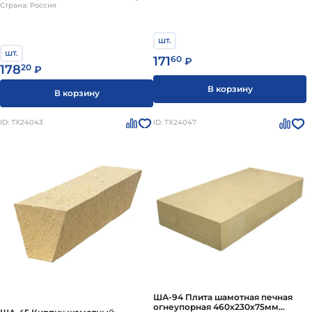
Страна: Россия
шт.
шт.
171
60
₽
178
20
₽
В корзину
В корзину
ID: ТХ24043
ID: ТХ24047
ША-94 Плита шамотная печная
огнеупорная 460х230х75мм