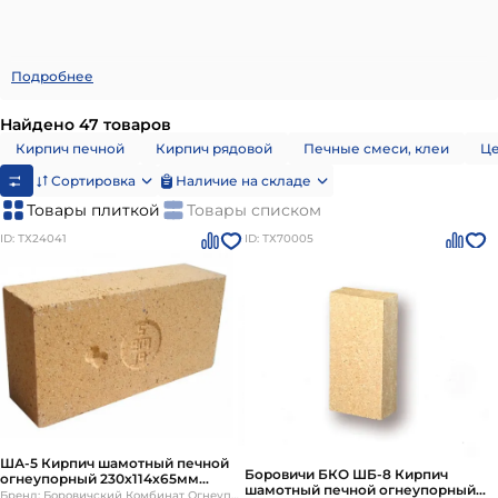
Подробнее
Найдено 47 товаров
Кирпич печной
Кирпич рядовой
Печные смеси, клеи
Це
Сортировка
Наличие на складе
Товары плиткой
Товары списком
ID: ТХ24041
ID: ТХ70005
ША-5 Кирпич шамотный печной
Боровичи БКО ШБ-8 Кирпич
огнеупорный 230х114х65мм
шамотный печной огнеупорный
Боровичи
Бренд: Боровичский Комбинат Огнеупоров