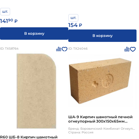
шт.
шт.
141
90
₽
154
₽
В корзину
В корзину
ID: ТХ58764
ID: ТХ24046
ША-9 Кирпич шамотный печной
огнеупорный 300х150х65мм
Боровичи
Бренд: Боровичский Комбинат Огнеупоров
Страна: Россия
R60 ШБ-8 Кирпич шамотный