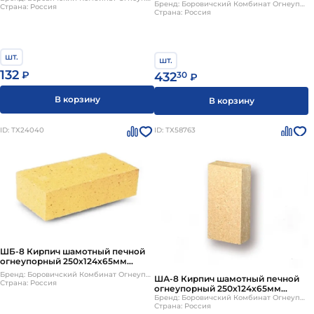
черный 250х124х65мм 270шт/пд
Бренд: Боровичский Комбинат Огнеупоров
Страна: Россия
Страна: Россия
шт.
шт.
132
₽
432
30
₽
В корзину
В корзину
ID: ТХ24040
ID: ТХ58763
ШБ-8 Кирпич шамотный печной
огнеупорный 250х124х65мм
Боровичи
Бренд: Боровичский Комбинат Огнеупоров
ША-8 Кирпич шамотный печной
Страна: Россия
огнеупорный 250х124х65мм
Боровичи
Бренд: Боровичский Комбинат Огнеупоров
Страна: Россия