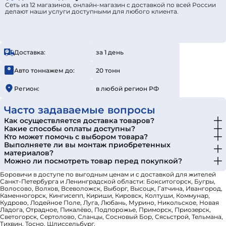
Сеть из 12 магазинов, онлайн-магазин с доставкой по всей России
делают наши услуги доступными для любого клиента.
Доставка:
за 1 день
Авто тоннажем до:
20 тонн
Регион:
в любой регион РФ
Часто задаваемые вопросы
Как осуществляется доставка товаров?
Какие способы оплаты доступны?
Кто может помочь с выбором товара?
Выполняете ли вы монтаж приобретенных
материалов?
Можно ли посмотреть товар перед покупкой?
Боровичи в доступе по выгодным ценам и с доставкой для жителей
Санкт-Петербурга и Ленинградской области: Бокситогорск, Бугры,
Волосово, Волхов, Всеволожск, Выборг, Высоцк, Гатчина, Ивангород,
Каменногорск, Кингисепп, Кириши, Кировск, Колтуши, Коммунар,
Кудрово, Лодейное Поле, Луга, Любань, Мурино, Никольское, Новая
Ладога, Отрадное, Пикалёво, Подпорожье, Приморск, Приозерск,
Светогорск, Сертолово, Сланцы, Сосновый Бор, Сясьстрой, Тельмана,
Тихвин, Тосно, Шлиссельбург.