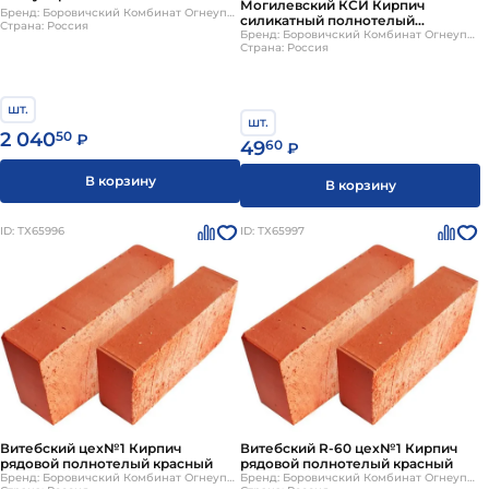
Могилевский КСИ Кирпич
Бренд: Боровичский Комбинат Огнеупоров
силикатный полнотелый
Страна: Россия
250х120х65мм 360шт/пд
Бренд: Боровичский Комбинат Огнеупоров
Страна: Россия
шт.
шт.
2 040
50
₽
49
60
₽
В корзину
В корзину
ID: ТХ65996
ID: ТХ65997
Витебский цех№1 Кирпич
Витебский R-60 цех№1 Кирпич
рядовой полнотелый красный
рядовой полнотелый красный
Бренд: Боровичский Комбинат Огнеупоров
Бренд: Боровичский Комбинат Огнеупоров