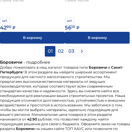
Страна: Россия
Страна: Россия
шт.
шт.
42
90
56
10
₽
₽
В корзину
В корзину
01
02
03
Боровичи
- подробнее
Добро пожаловать в наш каталог товаров типа
Боровичи
в
Санкт-
Петербурге
! В этом разделе вы найдете широкий ассортимент
продукции для частного малоэтажного строительства. Мы
предлагаем высококачественные материалы от ведущих
производителей, которые соответствуют всем современным
стандартам качества и надежности. Здесь вы сможете найти все
необходимое для реализации ваших строительных проектов. Наша
продукция отличается долговечностью, устойчивостью к внешним
воздействиям и простотой в использовании. Мы заботимся о том,
чтобы вы могли выбрать материалы, идеально подходящие для
вашего региона. Минимальная цена товаров в этом разделе
начинается от
42.90
рублей, что позволяет каждому найти
подходящее решение для своего бюджета. Оформите заказ на товары
раздела
Боровичи
на нашем сайте ТОП ХАУС или позвоните по