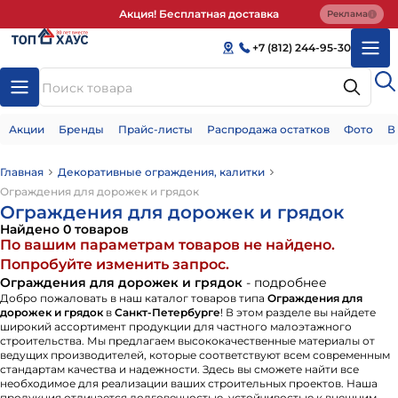
Акция! Бесплатная доставка
Реклама
+7 (812) 244-95-30
Акции
Бренды
Прайс-листы
Распродажа остатков
Фото
В
Главная
Декоративные ограждения, калитки
Ограждения для дорожек и грядок
Ограждения для дорожек и грядок
Найдено 0 товаров
По вашим параметрам товаров не найдено.
Попробуйте изменить запрос.
Ограждения для дорожек и грядок
- подробнее
Добро пожаловать в наш каталог товаров типа
Ограждения для
дорожек и грядок
в
Санкт-Петербурге
! В этом разделе вы найдете
широкий ассортимент продукции для частного малоэтажного
строительства. Мы предлагаем высококачественные материалы от
ведущих производителей, которые соответствуют всем современным
стандартам качества и надежности. Здесь вы сможете найти все
необходимое для реализации ваших строительных проектов. Наша
продукция отличается долговечностью, устойчивостью к внешним