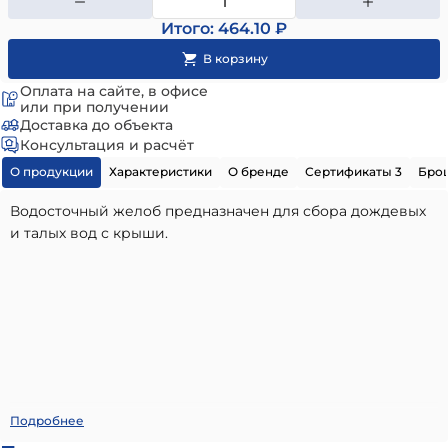
Итого: 464.10 ₽
Оплата на сайте, в офисе
или при получении
Доставка до объекта
Консультация и расчёт
О продукции
Характеристики
О бренде
Сертификаты 3
Бро
Водосточный желоб предназначен для сбора дождевых
и талых вод с крыши.
Желоб Классика
- высококачественный вариант,
Подробнее
идеально подходящий для использования в частном