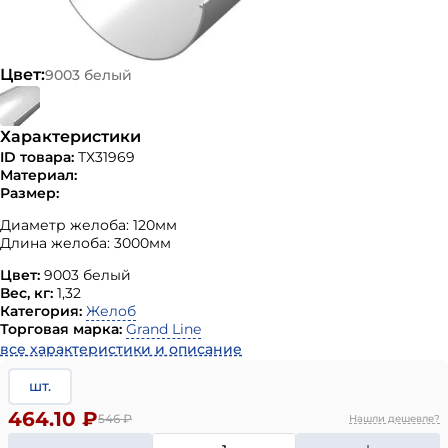
Цвет:
9003 белый
Характеристики
ID товара:
ТХ31969
Материал:
Размер:
Диаметр желоба: 120мм
Длина желоба: 3000мм
Цвет:
9003 белый
Вес, кг:
1,32
Категория:
Желоб
Торговая марка:
Grand Line
все характеристики и описание
шт.
464.10 ₽
546
₽
Нашли дешевле?