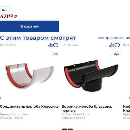
шт.
421
60
₽
В корзину
С этим товаром смотрят
все предложения
ID: ТХ31973
ID: ТХ46335
ID: 
-15%
-15%
Соединитель желоба Классика
Воронка желоба Классика,
Кро
черные
Кла
Бренд: Grand Line
Бренд: Grand Line
Брен
Страна: Россия
Страна: Россия
Стра