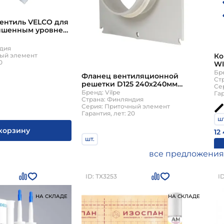
ентиль VELCO для
ышенным уровнем
кт без решетки)
ндия
ный элемент
Ко
0
WI
Vi
Бре
Фланец вентиляционной
Ст
решетки D125 240х240мм
Се
светло-серый Vilpe
Бренд: Vilpe
Гар
Страна: Финляндия
Серия: Приточный элемент
Гарантия, лет: 20
шт
корзину
12
шт.
1 740
₽
все предложения
В корзину
ID: ТХ3253
I
НА СКЛАДЕ
НА СКЛАДЕ