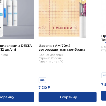
Пр
Те
10
роизоляции DELTA-
Изоспан АМ 70м2
Бр
(12 шт/уп)
ветрозащитная мембрана
Ст
orken)
Бренд: Изоспан
Страна: Россия
Гарантия, лет: 10
ш
шт.
7 
7 210
₽
корзину
В корзину