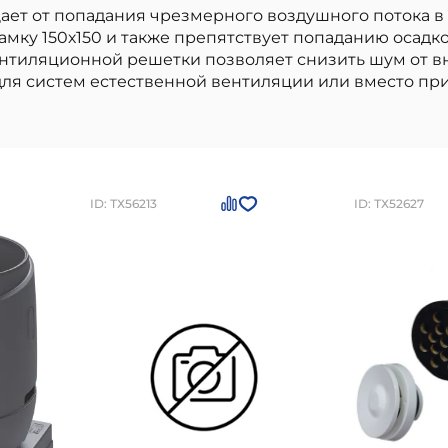
ает от попадания чрезмерного воздушного потока в
мку 150х150 и также препятствует попаданию осадко
тиляционной решетки позволяет снизить шум от вн
для систем естественной вентиляции или вместо пр
ilpe
- высококачественный вариант, идеально подх
ходы вентиляции дома
отличаются долговечностью,
 высокое качество от проверенного производителя,
твиям, легкость в использовании и монтаже.
Ветроз
280
рублей
Вы можете заказать товар на сайте или 
ID: ТХ56213
ID: ТХ52627