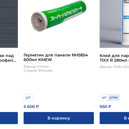
Герметик для панели NH5854
ая под
Клей для па
600мл KMEW
рофиль-
TIXX R 280мл 
MEW
Бренд: Kmew
Бренд: Delta (D
Страна: Япония
шт.
шт
упак
5 600
950
₽
₽
В корзину
В 