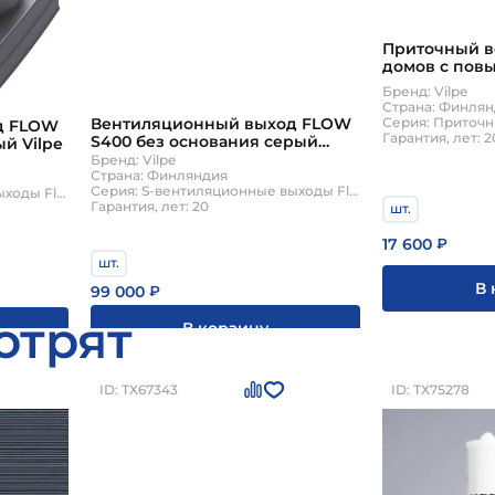
Приточный в
домов с пов
шума (компле
Бренд: Vilpe
Vilpe
Страна: Финля
Серия: Приточ
Вентиляционный выход FLOW
д FLOW
Гарантия, лет: 2
S400 без основания серый
ый Vilpe
Vilpe
Бренд: Vilpe
Страна: Финляндия
Серия: S-вентиляционные выходы Flow
Серия: S-вентиляционные выходы Flow
Гарантия, лет: 20
шт.
17 600
₽
шт.
В 
99 000
₽
отрят
В корзину
ID: ТХ67343
ID: ТХ75278