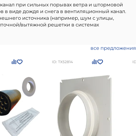
 канал при сильных порывах ветра и штормовой
в в виде дождя и снега в вентиляционный канал.
ешнего источника (например, шум с улицы,
иточной/вытяжной решетки в системах
одящий для использования в частном малоэтажном
 надежностью и соответствием всем
 соответствие стандартам и нормам,
все предложения
ащитный козырек STORM COVER серый Vilpe
по номеру
+7 (812) 244-95-05
ID: ТХ52814
I