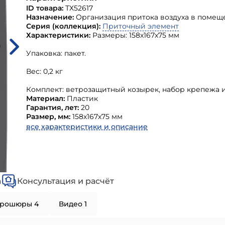
ID товара:
ТХ52617
Назначение:
Организация притока воздуха в помещ
Серия (коллекция):
Приточный элемент
Характеристики:
Размеры: 158х167х75 мм
Упаковка: пакет.
Вес: 0,2 кг
Комплект: ветрозащитный козырек, набор крепежа 
Материал:
Пластик
Гарантия, лет:
20
Размер, мм:
158х167х75 мм
все характеристики и описание
а
Консультация и расчёт
рошюры 4
Видео 1