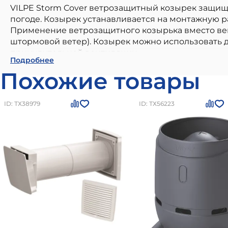
VILPE Storm Cover ветрозащитный козырек защищ
погоде. Козырек устанавливается на монтажную ра
Применение ветрозащитного козырька вместо вен
штормовой ветер). Козырек можно использовать 
принудительной вентиляции.
Ветрозащитный козырек STORM COVER серый V
Подробнее
строительстве. Наши материалы бренда
Vilpe Вы
Похожие товары
современным стандартам качества. Преимущества:
долговечность и устойчивость к внешним воздейс
можно приобрести в
Санкт-Петербурге
по цене
1
ID: ТХ38979
ID: ТХ56223