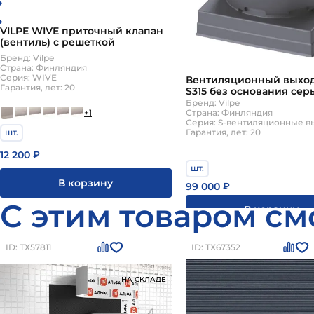
VILPE WIVE приточный клапан
(вентиль) с решеткой
Бренд: Vilpe
Страна: Финляндия
Серия: WIVE
Вентиляционный выхо
Гарантия, лет: 20
S315 без основания сер
Бренд: Vilpe
+1
Страна: Финляндия
Гарантия, лет: 20
шт.
12 200
₽
шт.
В корзину
99 000
₽
С этим товаром см
В корзину
ID: ТХ57811
ID: ТХ67352
НА СКЛАДЕ