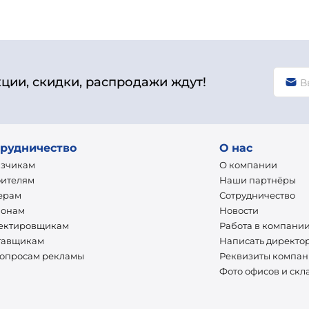
кции, скидки, распродажи ждут!
рудничество
О нас
азчикам
О компании
оителям
Наши партнёры
ерам
Сотрудничество
ионам
Новости
ектировщикам
Работа в компани
тавщикам
Написать директо
вопросам рекламы
Реквизиты компа
Фото офисов и скл