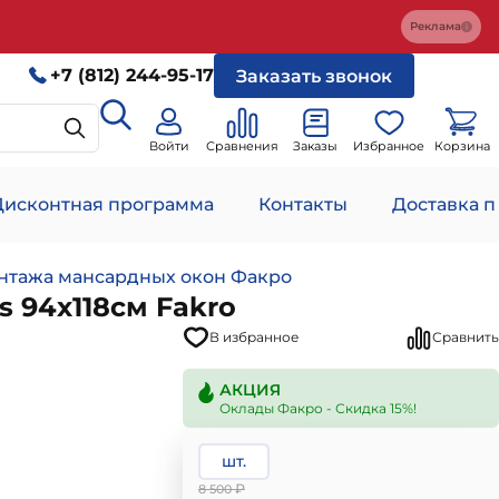
Реклама
+7 (812) 244-95-17
Заказать звонок
Войти
Сравнения
Заказы
Избранное
Корзина
Дисконтная программа
Контакты
Доставка п
нтажа мансардных окон Факро
 94х118см Fakro
В избранное
Сравнить
АКЦИЯ
Оклады Факро - Скидка 15%!
шт.
₽
8 500