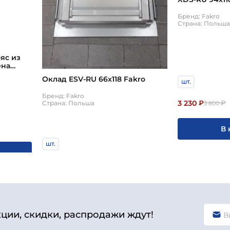
Бренд: Fakro
Страна: Польш
яс из
ена
akro
Оклад ESV-RU 66х118 Fakro
шт.
Бренд: Fakro
3 230
Страна: Польша
₽
₽
3 800
В 
шт.
11 900
₽
₽
14 000
В корзину
кции, скидки, распродажи ждут!