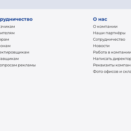
рудничество
О нас
азчикам
О компании
оителям
Наши партнёры
ерам
Сотрудничество
ионам
Новости
ектировщикам
Работа в компани
тавщикам
Написать директо
вопросам рекламы
Реквизиты компа
Фото офисов и скл