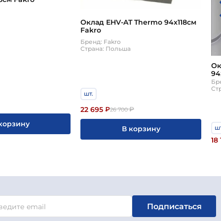
Оклад EHV-AT Thermo 94х118см
а
Fakro
Бренд: Fakro
Страна: Польша
Ок
94
Бр
Ст
шт.
22 695
₽
₽
26 700
корзину
шт
В корзину
18 
Подписаться