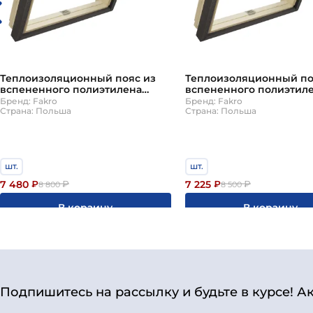
Теплоизоляционный пояс из
Теплоизоляционный по
вспененного полиэтилена
вспененного полиэтил
XWT-RU Plus 78х160см Fakro
XWT-RU Plus 114х118см F
Бренд: Fakro
Бренд: Fakro
Страна: Польша
Страна: Польша
шт.
шт.
7 480
7 225
₽
₽
₽
₽
8 800
8 500
В корзину
В корзину
Подпишитесь на рассылку и будьте в курсе! А