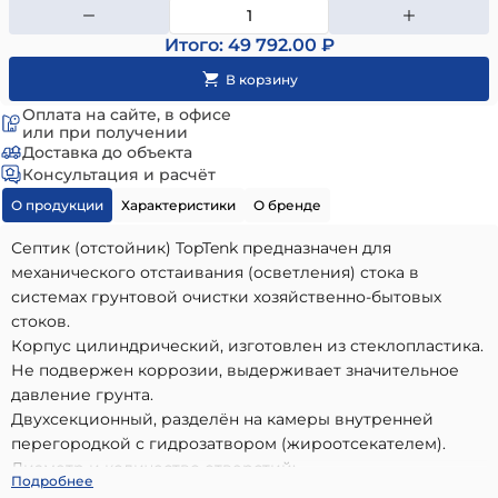
Итого: 49 792.00 ₽
Оплата на сайте, в офисе
или при получении
Доставка до объекта
Консультация и расчёт
О продукции
Характеристики
О бренде
Септик (отстойник) TopTenk предназначен для
механического отстаивания (осветления) стока в
системах грунтовой очистки хозяйственно-бытовых
стоков.
Корпус цилиндрический, изготовлен из стеклопластика.
Не подвержен коррозии, выдерживает значительное
давление грунта.
Двухсекционный, разделён на камеры внутренней
перегородкой с гидрозатвором (жироотсекателем).
Диаметр и количество отверстий:
Септик (отстойник) TopTenk 3,0
- высококачественный
Подробнее
- входное - 110 мм