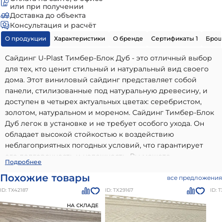
или при получении
Доставка до объекта
Консультация и расчёт
О продукции
Характеристики
О бренде
Сертификаты 1
Бро
Сайдинг U-Plast Тимбер-Блок Дуб - это отличный выбор
для тех, кто ценит стильный и натуральный вид своего
дома. Этот виниловый сайдинг представляет собой
панели, стилизованные под натуральную древесину, и
доступен в четырех актуальных цветах: серебристом,
золотом, натуральном и мореном. Сайдинг Тимбер-Блок
Дуб легок в установке и не требует особого ухода. Он
обладает высокой стойкостью к воздействию
неблагоприятных погодных условий, что гарантирует
его долговечность и надежность. Вы можете
Сайдинг U-plast Тимберблок ДУБ
- высококачественный
Подробнее
использовать панели Тимбер-Блок Дуб для отделки
вариант, идеально подходящий для использования в
Похожие товары
фасада вашего дома, а также для создания акцентов на
все предложения
частном малоэтажном строительстве. Наши материалы
стенах или других элементах экстерьера. Благодаря
ID: ТХ42187
ID: ТХ29167
ID: 
бренда
TimberBlock
отличаются долговечностью,
широкому выбору цветов, вы сможете найти идеальное
надежностью и соответствием всем современным
НА СКЛАДЕ
решение для любого дизайна.
стандартам качества. Преимущества: высокое качество