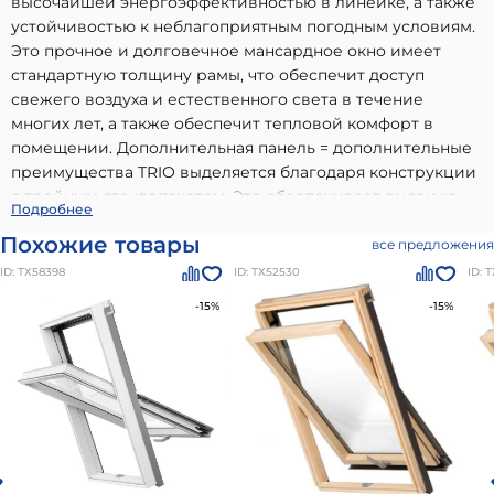
высочайшей энергоэффективностью в линейке, а также
устойчивостью к неблагоприятным погодным условиям.
Это прочное и долговечное мансардное окно имеет
стандартную толщину рамы, что обеспечит доступ
свежего воздуха и естественного света в течение
многих лет, а также обеспечит тепловой комфорт в
помещении. Дополнительная панель = дополнительные
преимущества TRIO выделяется благодаря конструкции
с тройным стеклопакетом. Это обеспечивает высокую
RoofLITE AAY M8A B1500 PLUS 78х140см Окно
Подробнее
теплоизоляцию с Uw = 1,1 Вт/м²К, что примерно на 15 %
мансардное двухкамерное РуфЛАЙТ (ручка снизу)
-
Похожие товары
лучше, чем у двойного остекления.
все предложения
высококачественный вариант, идеально подходящий для
ID: ТХ58398
ID: ТХ52530
ID: 
использования в частном малоэтажном строительстве.
Наши материалы бренда
Мансардные окна РуфЛАЙТ+
-15%
-15%
отличаются долговечностью, надежностью и
соответствием всем современным стандартам качества.
Преимущества: высокое качество от проверенного
производителя, соответствие стандартам и нормам,
долговечность и устойчивость к внешним воздействиям,
легкость в использовании и монтаже.
RoofLITE AAY M8A
B1500 PLUS 78х140см Окно мансардное двухкамерное