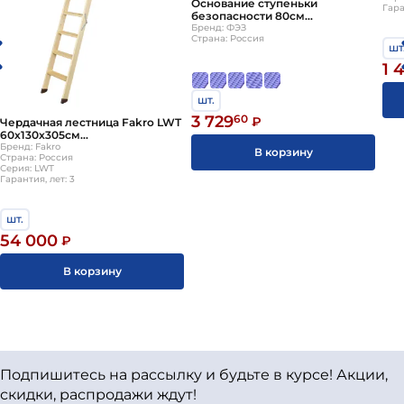
Основание ступеньки
Гара
безопасности 80см
стандартные цвета ТД ФЭЗ
Бренд: ФЭЗ
Страна: Россия
толщина стали 2,5мм
шт
1 
шт.
3 729
60
₽
Чердачная лестница Fakro LWT
60х130x305см
суперэнергосберегающая
Бренд: Fakro
В корзину
Страна: Россия
Факро
Серия: LWT
Гарантия, лет: 3
шт.
54 000
₽
В корзину
Подпишитесь на рассылку и будьте в курсе! Акции,
скидки, распродажи ждут!