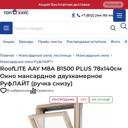
Акция! Бесплатная доставка
Реклама
+7 (812) 244-95-44
Акции
Бренды
Прайс-листы
Распродажа остатков
Фото
В
Главная
Мансардные окна, лестницы
Мансардные окна
Мансардные окна РуфЛАЙТ+
RoofLITE AAY M8A B1500 PLUS 78х140см
Окно мансардное двухкамерное
РуфЛАЙТ (ручка снизу)
В избранное
Сравнить
РАСПРОДАЖА
-39%
НА СКЛАДЕ