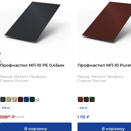
Профнастил МП-10 PE 0,45мм
Профнастил МП-10 Pure
Бренд: Металл Профиль
Бренд: Металл Профиль
Страна: Россия
Страна: Россия
+3
кв.м
кв.м
598
1 115
50
₽
₽
₽
630
В корзину
В корзину