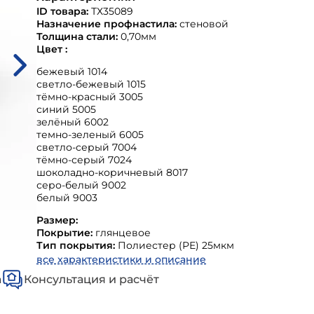
ID товара:
ТХ35089
Назначение профнастила:
стеновой
Толщина стали:
0,70мм
Цвет :
бежевый 1014
светло-бежевый 1015
тёмно-красный 3005
синий 5005
зелёный 6002
темно-зеленый 6005
светло-серый 7004
тёмно-серый 7024
шоколадно-коричневый 8017
серо-белый 9002
белый 9003
Размер:
Покрытие:
глянцевое
Тип покрытия:
Полиестер (РЕ) 25мкм
все характеристики и описание
а
Консультация и расчёт