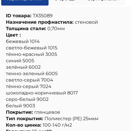
ID товара:
ТХ35089
Назначение профнастила:
стеновой
Толщина стали:
0,70мм
Цвет :
бежевый 1014
светло-бежевый 1015
тёмно-красный 3005
синий 5005
зелёный 6002
темно-зеленый 6005
светло-серый 7004
тёмно-серый 7024
шоколадно-коричневый 8017
серо-белый 9002
белый 9003
Покрытие:
глянцевое
Тип покрытия:
Полиестер (РЕ) 25мкм
Кол-во цинка:
100-140 г/м2