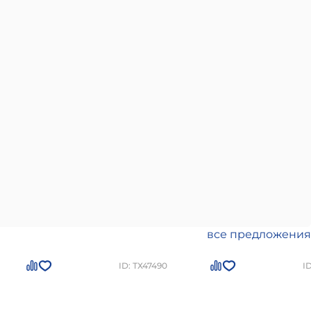
все предложения
ID: ТХ47490
I