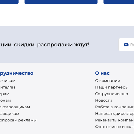
кции, скидки, распродажи ждут!
рудничество
О нас
азчикам
О компании
оителям
Наши партнёры
ерам
Сотрудничество
ионам
Новости
ектировщикам
Работа в компани
тавщикам
Написать директо
вопросам рекламы
Реквизиты компа
Фото офисов и скл