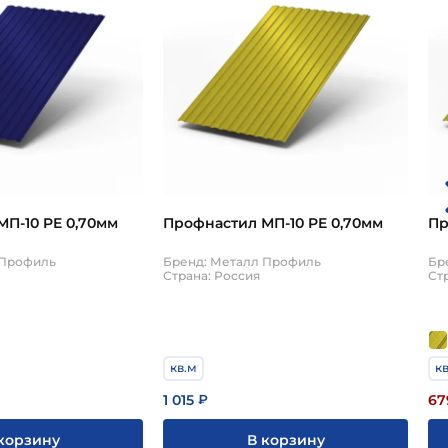
П-10 PE 0,70мм
Профнастил МП-10 PE 0,70мм
Пр
 Профиль
Бренд: Металл Профиль
Бр
Страна: Россия
Ст
кв.м
к
1 015
67
₽
корзину
В корзину