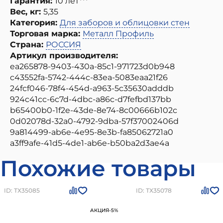
Гарантия:
10 лет***
Вес, кг:
5,35
Категория:
Для заборов и облицовки стен
Торговая марка:
Металл Профиль
Страна:
РОССИЯ
Артикул производителя:
ea265878-9403-430a-85c1-971723d0b948
c43552fa-5742-444c-83ea-5083eaa21f26
24fcf046-78f4-454d-a963-5c35630adddb
924c41cc-6c7d-4dbc-a86c-d7fefbd137bb
b65400b0-1f2e-43de-8e74-8c00666b102c
0d02078d-32a0-4792-9dba-57f37002406d
9a814499-ab6e-4e95-8e3b-fa85062721a0
a3ff9afe-41d5-4de1-ab6e-b50ba2d3ae4a
Похожие товары
ID: ТХ35085
ID: ТХ35078
АКЦИЯ
-5%