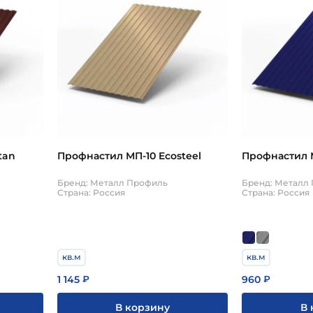
tan
Профнастил МП-10 Ecosteel
Профнастил М
Бренд: Металл Профиль
Бренд: Металл
Страна: Россия
Страна: Россия
кв.м
кв.м
1 145
960
₽
₽
В корзину
В 