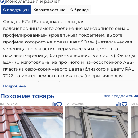
Консультация и расчёт
О продукции
Характеристики
О бренде
Оклады EZV-RU предназначены для
водонепроницаемого соединения мансардного окна с
профилированным кровельным покрытием, высота
профиля которого не превышает 90 мм (металлическая
черепица, профнастил, керамическая и цементно-
песчаная черепица, битумные волнистые листы). Оклады
EZV-RU изготовлены из прочного и износостойкого ABS-
пластика серо-коричневого цвета (близкого к цвету RAL
7022 но может немного отличаться (некритично для
использования), который гармонично сочетается с
Оклад EZV-RU (проф. кровля) 66х118см Fakro
-
Подробнее
различными цветами кровельных покрытий.
высококачественный вариант, идеально подходящий для
Похожие товары
Преимущества окладов EZV-RU из ABS-пластика:
все предложения
использования в частном малоэтажном строительстве.
Универсальность. Надежность и эстетика. Защита от
ID: ТХ75407
ID: ТХ63086
ID: 
Наши материалы бренда
Оклады и продукция для
протечек. Долговечность. Высокая ударная прочность.
монтажа мансардных окон Факро
отличаются
-15%
Стойкость к ультрафиолету (УФ). Широкий
долговечностью, надежностью и соответствием всем
температурный диапазон эксплуатации. Глубина
современным стандартам качества. Преимущества:
посадки окна для окладов EZV-RU единая – «V».
высокое качество от проверенного производителя,