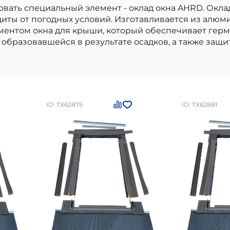
ать специальный элемент - оклад окна AHRD. Оклад 
иты от погодных условий. Изготавливается из алюм
ентом окна для крыши, который обеспечивает герм
образовавшейся в результате осадков, а также защит
ытия AHRD Z B4 94х140 см
- высококачественный в
териалы бренда
Мансардные окна AHRD
отличаются 
ства: высокое качество от проверенного производи
твиям, легкость в использовании и монтаже.
Оклад 
-Петербурге
по цене
17400
рублей
Вы можете заказа
ID: ТХ62875
ID: ТХ62881