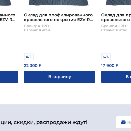
анного
Оклад для профилированного
Оклад для п
 EZV-RU
кровельного покрытия EZV-RU
кровельного
для AHRD 94х140см
для AHRD 78
Бренд: AHRD
Бренд: AHRD
Страна: Китай
Страна: Китай
шт.
шт.
22 300
17 900
₽
₽
В корзину
В 
кции, скидки, распродажи ждут!