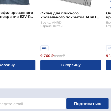
рофилированного
Оклад для плоского
Ок
 покрытия EZV-RU
кровельного покрытия AHRD S
кр
х98см
A8 78х140 см
A6
Бренд: AHRD
Бр
Страна: Китай
Ст
шт.
шт
9 760
9 
₽
₽
12 200
корзину
В корзину
Подписаться