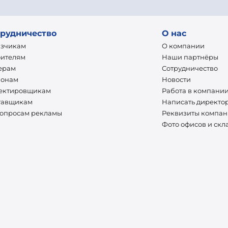
рудничество
О нас
азчикам
О компании
оителям
Наши партнёры
ерам
Сотрудничество
ионам
Новости
ектировщикам
Работа в компани
тавщикам
Написать директо
вопросам рекламы
Реквизиты компа
Фото офисов и скл