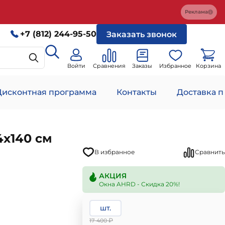
Реклама
+7 (812) 244-95-50
Заказать звонок
Войти
Сравнения
Заказы
Избранное
Корзина
Дисконтная программа
Контакты
Доставка п
х140 см
В избранное
Сравнить
АКЦИЯ
Окна AHRD - Скидка 20%!
шт.
₽
17 400