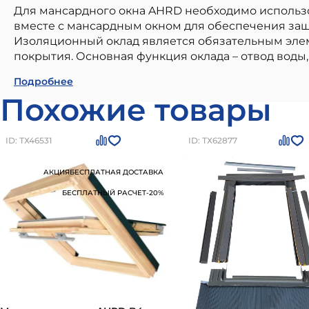
Для мансардного окна AHRD необходимо использов
вместе с мансардным окном для обеспечения защ
Изоляционный оклад является обязательным элем
покрытия. Основная функция оклада – отвод воды, 
Оклад для профилированного кровельного покр
Подробнее
в частном малоэтажном строительстве. Наши ма
Похожие товары
всем современным стандартам качества. Преимуще
долговечность и устойчивость к внешним воздейс
AHRD Z B4 94х140 см
можно приобрести в
Санкт
ID: ТХ46531
ID: ТХ62877
АКЦИЯ
БЕСПЛАТНАЯ ДОСТАВКА
БЕСПЛАТНЫЙ РАСЧЕТ
-20%