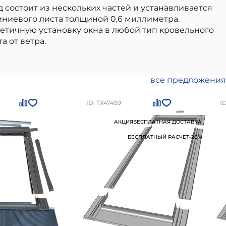
состоит из нескольких частей и устанавливается
иниевого листа толщиной 0,6 миллиметра.
етичную установку окна в любой тип кровельного
а от ветра.
ариант, идеально подходящий для использования
долговечностью, надежностью и соответствием
теля, соответствие стандартам и нормам,
все предложения
для профилированного кровельного покрытия
ть товар на сайте или по номеру
+7 (812) 244-95-50
ID: ТХ47459
I
АКЦИЯ
БЕСПЛАТНАЯ ДОСТАВКА
БЕСПЛАТНЫЙ РАСЧЕТ
-20%