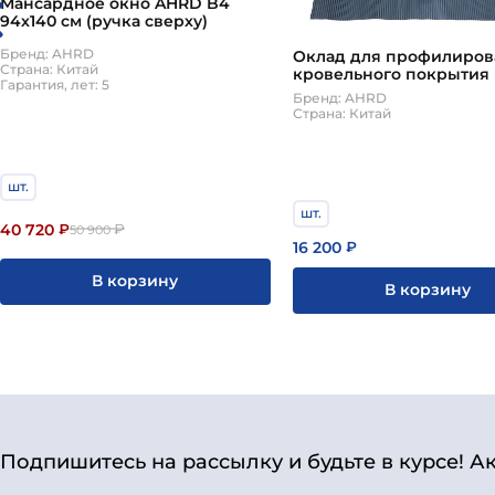
Мансардное окно AHRD B4
94х140 см (ручка сверху)
Бренд: AHRD
Оклад для профилиров
Страна: Китай
кровельного покрытия
Гарантия, лет: 5
для AHRD 55х98см
Бренд: AHRD
Страна: Китай
шт.
шт.
40 720
₽
₽
50 900
16 200
₽
В корзину
В корзину
Подпишитесь на рассылку и будьте в курсе! А