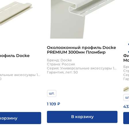
Околооконный профиль Docke
PREMIUM 3000мм Пломбир
рофиль Docke
Фи
Мо
Бренд: Docke
Страна: Россия
Бр
Серия: Универсальные аксессуары 15мм
Ст
Гарантия, лет: 50
Серия: Универсальные аксессуары 15мм
Се
0
Гар
шт.
шт
1 109
₽
43
В корзину
корзину