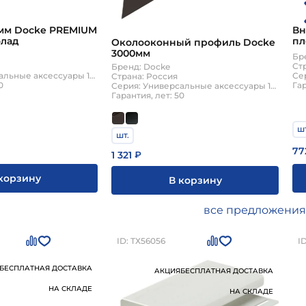
мм Docke PREMIUM
Вн
олад
пл
Околооконный профиль Docke
3000мм
Бр
Ст
Бренд: Docke
Серия: Универсальные аксессуары 15мм
Страна: Россия
0
Гар
Серия: Универсальные аксессуары 15мм
Гарантия, лет: 50
шт
шт.
77
1 321
₽
корзину
В корзину
все предложения
ID: ТХ56056
I
БЕСПЛАТНАЯ ДОСТАВКА
АКЦИЯ
БЕСПЛАТНАЯ ДОСТАВКА
НА СКЛАДЕ
НА СКЛАДЕ