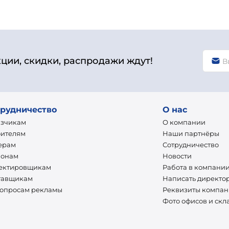
кции, скидки, распродажи ждут!
рудничество
О нас
азчикам
О компании
оителям
Наши партнёры
ерам
Сотрудничество
ионам
Новости
ектировщикам
Работа в компани
тавщикам
Написать директо
вопросам рекламы
Реквизиты компа
Фото офисов и скл