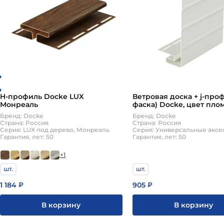
H-профиль Docke LUX
Ветровая доска + j-проф
Монреаль
фаска) Docke, цвет пло
Бренд: Docke
Бренд: Docke
Страна: Россия
Страна: Россия
Серия: LUX под дерево, Монреаль
Гарантия, лет: 50
Гарантия, лет: 50
+1
шт.
шт.
1 184
905
₽
₽
В корзину
В корзину