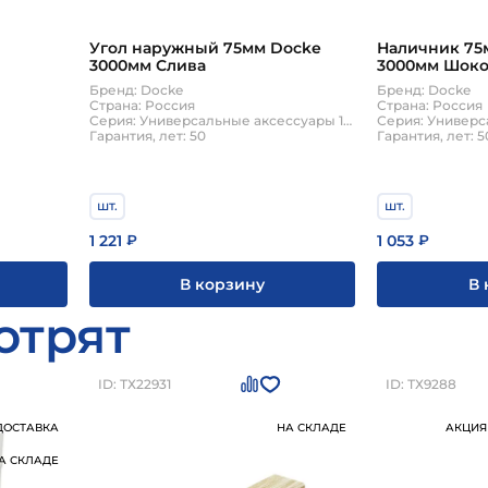
Угол наружный 75мм Docke
Наличник 75
3000мм Слива
3000мм Шок
Бренд: Docke
Бренд: Docke
Страна: Россия
Страна: Россия
Серия: Универсальные аксессуары 15мм
Гарантия, лет: 50
Гарантия, лет: 5
шт.
шт.
1 221
1 053
₽
₽
В корзину
В 
отрят
ID: ТХ22931
ID: ТХ9288
ДОСТАВКА
НА СКЛАДЕ
АКЦИЯ
А СКЛАДЕ