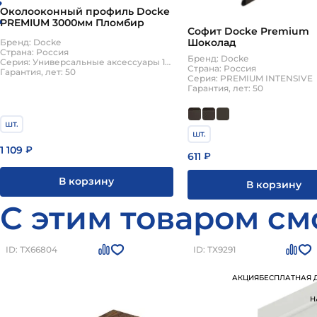
Околооконный профиль Docke
PREMIUM 3000мм Пломбир
Софит Docke Premium
Шоколад
Бренд: Docke
Страна: Россия
Бренд: Docke
Серия: Универсальные аксессуары 15мм
Страна: Россия
Гарантия, лет: 50
Серия: PREMIUM INTENSIVE
Гарантия, лет: 50
шт.
шт.
1 109
₽
611
₽
В корзину
В корзину
С этим товаром см
ID: ТХ66804
ID: ТХ9291
АКЦИЯ
БЕСПЛАТНАЯ 
Н