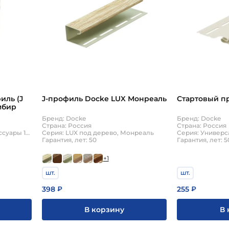
иль (J
J-профиль Docke LUX Монреаль
Стартовый п
мбир
Бренд: Docke
Бренд: Docke
Страна: Россия
Страна: Россия
Серия: Универсальные аксессуары 15мм
Серия: LUX под дерево, Монреаль
Гарантия, лет: 50
Гарантия, лет: 5
+1
шт.
шт.
398
255
₽
₽
В корзину
В 