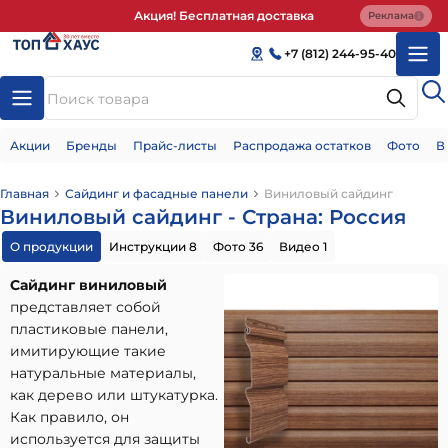
Акция! Бесплатная доставка
Реклама
+7 (812) 244-95-40
Акции
Бренды
Прайс-листы
Распродажа остатков
Фото
В
Главная
Сайдинг и фасадные панели
Виниловый сайдинг
Виниловый сайдинг - Страна: Россия
О продукции
Инструкции 8
Фото 36
Видео 1
Сайдинг виниловый
представляет собой
пластиковые панели,
имитирующие такие
натуральные материалы,
как дерево или штукатурка.
Как правило, он
используется для защиты