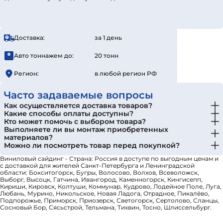
Доставка:
за 1 день
Авто тоннажем до:
20 тонн
Регион:
в любой регион РФ
Часто задаваемые вопросы
Как осуществляется доставка товаров?
Какие способы оплаты доступны?
Кто может помочь с выбором товара?
Выполняете ли вы монтаж приобретенных
материалов?
Можно ли посмотреть товар перед покупкой?
Виниловый сайдинг - Страна: Россия в доступе по выгодным ценам и
с доставкой для жителей Санкт-Петербурга и Ленинградской
области: Бокситогорск, Бугры, Волосово, Волхов, Всеволожск,
Выборг, Высоцк, Гатчина, Ивангород, Каменногорск, Кингисепп,
Кириши, Кировск, Колтуши, Коммунар, Кудрово, Лодейное Поле, Луга,
Любань, Мурино, Никольское, Новая Ладога, Отрадное, Пикалёво,
Подпорожье, Приморск, Приозерск, Светогорск, Сертолово, Сланцы,
Сосновый Бор, Сясьстрой, Тельмана, Тихвин, Тосно, Шлиссельбург.