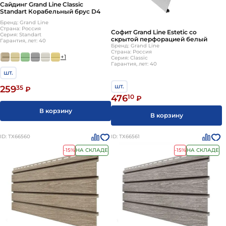
Сайдинг Grand Line Classic
Standart Корабельный брус D4
Бренд: Grand Line
Страна: Россия
Софит Grand Line Estetic со
Серия: Standart
скрытой перфорацией белый
Гарантия, лет: 40
Бренд: Grand Line
Страна: Россия
+1
Серия: Classic
Гарантия, лет: 40
шт.
шт.
259
35
₽
476
10
₽
В корзину
В корзину
ID: ТХ66560
ID: ТХ66561
-15%
НА СКЛАДЕ
-15%
НА СКЛАДЕ