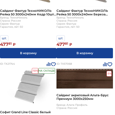
Сайдинг Фактур ТехноНИКОЛЬ
Сайдинг Фактур ТехноНИКОЛЬ
Рейка 50 3000х240мм Кедр 10шт/
Рейка 50 3000х240мм Береза
уп
Бренд: ТехноНиколь
10шт/уп
Бренд: ТехноНиколь
Страна: Россия
Страна: Россия
Серия: Фактур
Серия: Фактур
Гарантия, лет: 50
Гарантия, лет: 50
шт.
шт.
477
81
477
81
₽
₽
В корзину
В корзину
ID: ТХ21744
ID: ТХ57068
-10%
НА СКЛАДЕ
-5%
Сайдинг акриловый Альта-Брус
Премиум 3000х250мм
Бренд: Альта-Профиль
Страна: Россия
Софит Grand Line Classic белый