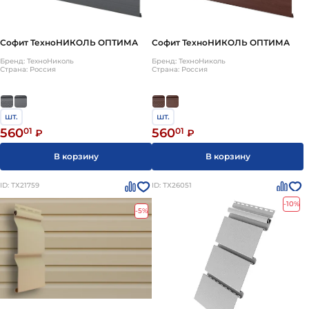
Софит ТехноНИКОЛЬ ОПТИМА
Софит ТехноНИКОЛЬ ОПТИМА
Бренд: ТехноНиколь
Бренд: ТехноНиколь
Страна: Россия
Страна: Россия
шт.
шт.
560
01
560
01
₽
₽
В корзину
В корзину
ID: ТХ21759
ID: ТХ26051
-10%
-5%