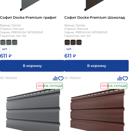
Софит Docke Premium графит
Софит Docke Premium Шоколад
Бренд: Docke
Бренд: Docke
Страна: Россия
Страна: Россия
Серия: PREMIUM INTENSIVE
Серия: PREMIUM INTENSIVE
Гарантия, лет: 50
Гарантия, лет: 50
шт.
шт.
611
611
₽
₽
В корзину
В корзину
ID: ТХ52142
ID: ТХ52141
-10%
НА СКЛАДЕ
-10%
НА СКЛАДЕ