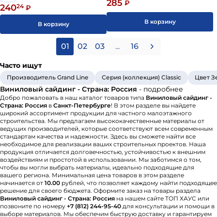
285
₽
240
24
₽
В корзину
В корзину
01
02
03
...
16
Часто ищут
Производитель Grand Line
Серия (коллекция) Classic
Цвет З
Виниловый сайдинг - Страна: Россия
- подробнее
Добро пожаловать в наш каталог товаров типа
Виниловый сайдинг -
Страна: Россия
в
Санкт-Петербурге
! В этом разделе вы найдете
широкий ассортимент продукции для частного малоэтажного
строительства. Мы предлагаем высококачественные материалы от
ведущих производителей, которые соответствуют всем современным
стандартам качества и надежности. Здесь вы сможете найти все
необходимое для реализации ваших строительных проектов. Наша
продукция отличается долговечностью, устойчивостью к внешним
воздействиям и простотой в использовании. Мы заботимся о том,
чтобы вы могли выбрать материалы, идеально подходящие для
вашего региона. Минимальная цена товаров в этом разделе
начинается от
10.00
рублей, что позволяет каждому найти подходящее
решение для своего бюджета. Оформите заказ на товары раздела
Виниловый сайдинг - Страна: Россия
на нашем сайте ТОП ХАУС или
позвоните по номеру
+7 (812) 244-95-40
для консультации и помощи в
выборе материалов. Мы обеспечим быструю доставку и гарантируем