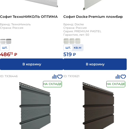
Софит ТехноНИКОЛЬ ОПТИМА
Софит Docke Premium пломбир
Бренд: ТехноНиколь
Бренд: Docke
Страна: Россия
Страна: Россия
Серия: PREMIUM PASTEL
Гарантия, лет: 50
шт.
шт.
кв.м
486
11
519
₽
₽
В корзину
В корзину
ID: ТХ36446
ID: ТХ10621
НА СКЛАДЕ
НА СКЛАДЕ