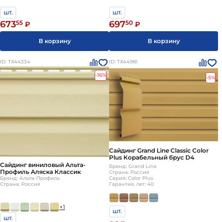
шт.
шт.
697
50
673
55
₽
₽
В корзину
В корзину
ID: ТХ44334
ID: ТХ44981
-16%
-5%
Сайдинг Grand Line Classic Color
Plus Корабельный брус D4
Сайдинг виниловый Альта-
Бренд: Grand Line
Профиль Аляска Классик
Страна: Россия
Бренд: Альта-Профиль
Серия: Color Plus
Страна: Россия
Гарантия, лет: 40
+1
шт.
шт.