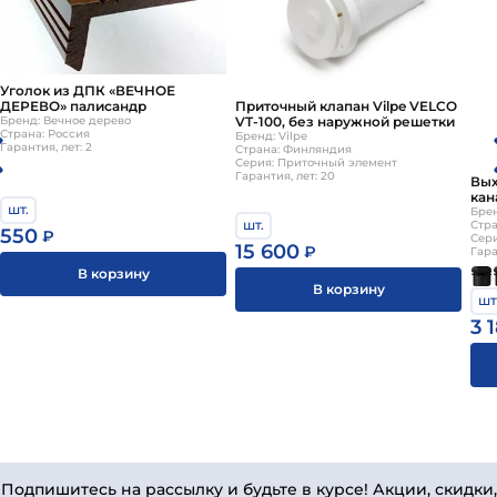
Преимущества: высокое качество от проверенного
производителя, соответствие стандартам и нормам,
долговечность и устойчивость к внешним воздействиям,
легкость в использовании и монтаже.
Комплект для
Уголок из ДПК «ВЕЧНОЕ
ДЕРЕВО» палисандр
Приточный клапан Vilpe VELCO
принудительной станции, насос belamos
можно
Бренд: Вечное дерево
VT-100, без наружной решетки
приобрести в
Санкт-Петербурге
стоимость
по запросу
Страна: Россия
Бренд: Vilpe
Гарантия, лет: 2
Страна: Финляндия
Вы можете заказать товар на сайте или по номеру
+7
Серия: Приточный элемент
Гарантия, лет: 20
(812) 244-95-17
Вых
кан
шт.
кол
Брен
шт.
Стр
550
₽
Сери
15 600
₽
Гара
В корзину
В корзину
шт
3 
Подпишитесь на рассылку и будьте в курсе! Акции, скидки,