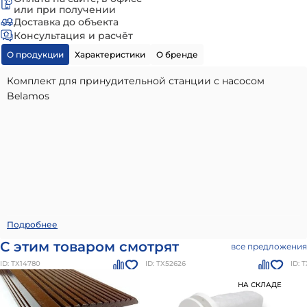
или при получении
Доставка до объекта
Консультация и расчёт
О продукции
Характеристики
О бренде
Комплект для принудительной станции с насосом
Belamos
Комплект для принудительной станции, насос belamos
Подробнее
- высококачественный вариант, идеально подходящий
С этим товаром смотрят
все предложения
для использования в частном малоэтажном
ID: ТХ14780
ID: ТХ52626
ID: 
строительстве. Наши материалы бренда
BioPURIT
отличаются долговечностью, надежностью и
НА СКЛАДЕ
соответствием всем современным стандартам качества.