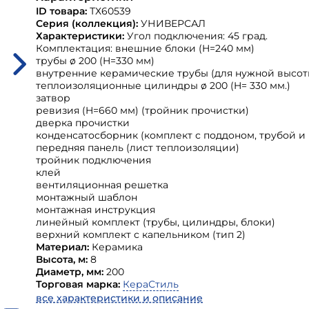
ID товара:
ТХ60539
Серия (коллекция):
УНИВЕРСАЛ
Характеристики:
Угол подключения: 45 град.
Комплектация: внешние блоки (H=240 мм)
трубы ø 200 (H=330 мм)
внутренние керамические трубы (для нужной высот
теплоизоляционные цилиндры ø 200 (H= 330 мм.)
затвор
ревизия (H=660 мм) (тройник прочистки)
дверка прочистки
конденсатосборник (комплект с поддоном, трубой и
передняя панель (лист теплоизоляции)
тройник подключения
клей
вентиляционная решетка
монтажный шаблон
монтажная инструкция
линейный комплект (трубы, цилиндры, блоки)
верхний комплект с капельником (тип 2)
Материал:
Керамика
Высота, м:
8
Диаметр, мм:
200
Торговая марка:
КераСтиль
все характеристики и описание