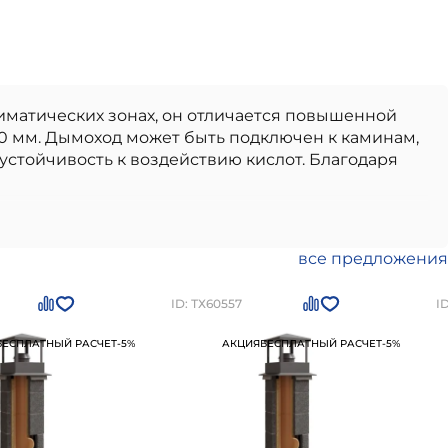
иматических зонах, он отличается повышенной
0 мм. Дымоход может быть подключен к каминам,
стойчивость к воздействию кислот. Благодаря
ачественный вариант, идеально подходящий для
ские дымоходы
отличаются долговечностью,
тво от проверенного производителя,
все предложения
 в использовании и монтаже.
Керамический
кт-Петербурге
по цене
203198
рублей
Вы можете
ID: ТХ60557
I
БЕСПЛАТНЫЙ РАСЧЕТ
-5%
АКЦИЯ
БЕСПЛАТНЫЙ РАСЧЕТ
-5%