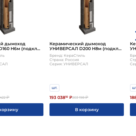
ий дымоход
Керамический дымоход
Ке
160 H6м (подкл
УНИВЕРСАЛ D200 H8м (подкл
УН
комплект)
90, верхний комплект)
45
иль
Бренд: КераСтиль
Бр
КераСтиль
Ке
Страна: Россия
Ст
РСАЛ
Серия: УНИВЕРСАЛ
Се
шт.
шт
193 038
18
₽
10
₽
₽
 422
203 198
корзину
В корзину