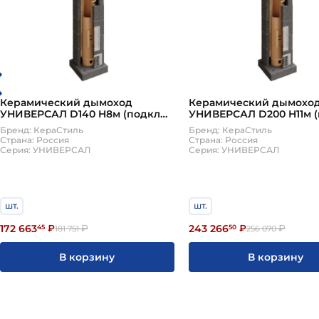
Керамический дымоход
Керамический дымохо
УНИВЕРСАЛ D140 H8м (подкл
УНИВЕРСАЛ D200 H11м 
45, верхний комплект)
45, верхний комплект)
Бренд: КераСтиль
Бренд: КераСтиль
КераСтиль
КераСтиль
Страна: Россия
Страна: Россия
Серия: УНИВЕРСАЛ
Серия: УНИВЕРСАЛ
шт.
шт.
172 663
243 266
45
₽
₽
50
₽
₽
181 751
256 070
В корзину
В корзину