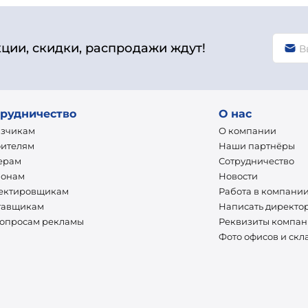
кции, скидки, распродажи ждут!
рудничество
О нас
азчикам
О компании
оителям
Наши партнёры
ерам
Сотрудничество
ионам
Новости
ектировщикам
Работа в компани
тавщикам
Написать директо
вопросам рекламы
Реквизиты компа
Фото офисов и скл