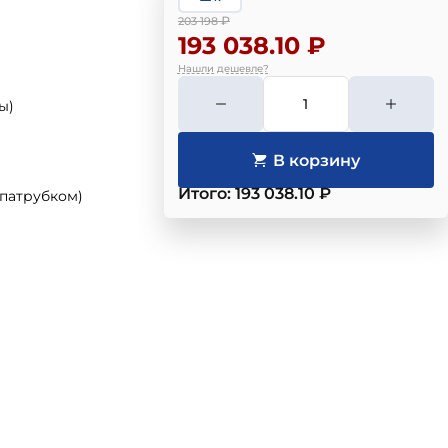
₽
203 198
193 038.10 ₽
Нашли дешевле?
ы)
Итого: 193 038.10 ₽
 патрубком)