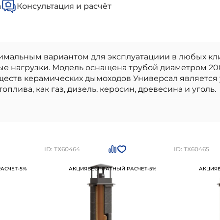
а
Консультация и расчёт
имальным вариантом для эксплуатациии в любых кл
е нагрузки. Модель оснащена трубой диаметром 20
еств керамических дымоходов Универсал является у
плива, как газ, дизель, керосин, древесина и уголь.
одкл 45, верхний комплект) КераСтиль
- высокок
ьстве. Наши материалы бренда
КераСтиль керамиче
стандартам качества. Преимущества: высокое качес
ь и устойчивость к внешним воздействиям, легкость
ний комплект) КераСтиль
можно приобрести в
Сан
ID: ТХ60464
ID: ТХ60465
4-95-24
АСЧЕТ
-5%
АКЦИЯ
БЕСПЛАТНЫЙ РАСЧЕТ
-5%
АКЦИЯ