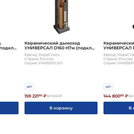
д
Керамический дымоход
Керамическ
(подкл
УНИВЕРСАЛ D160 H7м (подкл
УНИВЕРСАЛ D
45, верхний комплект)
45, верхний 
Бренд: КераСтиль
Бренд: КераСт
КераСтиль
КераСтиль
Страна: Россия
Страна: Россия
Серия: УНИВЕРСАЛ
Серия: УНИВЕ
шт.
шт.
159 221
144 800
90
₽
₽
90
₽
167 602
152
В корзину
В 