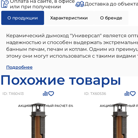
Оплата на сайте, в офисе
Доставка до объект
или при получении
О продукции
Характеристики
О бренде
Керамический дымоход "Универсал" является опт
надежностью и способен выдержать экстремальны
банным печам, печам и котлам. Одним из преимущ
этому они могут использоваться с такими видами то
Керамический дымоход УНИВЕРСАЛ D200 H8м (п
Подробнее
использования в частном малоэтажном строител
Похожие товары
надежностью и соответствием всем современным 
соответствие стандартам и нормам, долговечност
дымоход УНИВЕРСАЛ D200 H8м (подкл 45, верх
ID: ТХ60413
ID: ТХ60536
заказать товар на сайте или по номеру
+7 (812) 24
АКЦИЯ
БЕСПЛАТНЫЙ РАСЧЕТ
-5%
АКЦИЯ
БЕСПЛАТНЫЙ Р