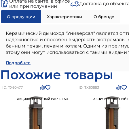
Оплата на сайте, в офисе
Доставка до объект
или при получении
О продукции
Характеристики
О бренде
Керамический дымоход "Универсал" является опт
надежностью и способен выдержать экстремальны
банным печам, печам и котлам. Одним из преимущ
этому они могут использоваться с такими видами то
Керамический дымоход УНИВЕРСАЛ D160 H10м (
Подробнее
использования в частном малоэтажном строител
Похожие товары
надежностью и соответствием всем современным 
соответствие стандартам и нормам, долговечност
дымоход УНИВЕРСАЛ D160 H10м (подкл 90, верх
ID: ТХ60477
ID: ТХ60553
заказать товар на сайте или по номеру
+7 (812) 24
АКЦИЯ
БЕСПЛАТНЫЙ РАСЧЕТ
-5%
АКЦИЯ
БЕСПЛАТНЫЙ Р