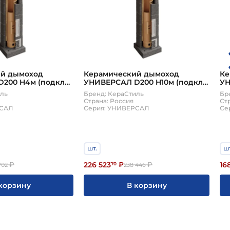
ий дымоход
Керамический дымоход
Ке
200 H4м (подкл
УНИВЕРСАЛ D200 H10м (подкл
УН
комплект)
90, верхний комплект)
90
иль
Бренд: КераСтиль
Бр
КераСтиль
Ке
Страна: Россия
Ст
РСАЛ
Серия: УНИВЕРСАЛ
Се
шт.
шт
226 523
16
₽
70
₽
₽
702
238 446
корзину
В корзину