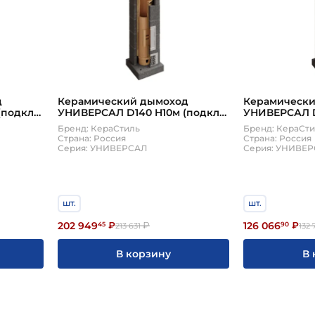
д
Керамический дымоход
Керамическ
(подкл
УНИВЕРСАЛ D140 H10м (подкл
УНИВЕРСАЛ D
90, верхний комплект)
90, верхний 
Бренд: КераСтиль
Бренд: КераСт
КераСтиль
КераСтиль
Страна: Россия
Страна: Россия
Серия: УНИВЕРСАЛ
Серия: УНИВЕ
шт.
шт.
202 949
126 066
45
₽
₽
90
₽
213 631
132 
В корзину
В 