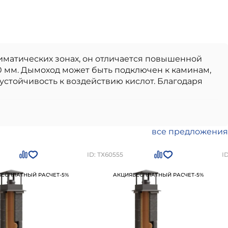
иматических зонах, он отличается повышенной
0 мм. Дымоход может быть подключен к каминам,
стойчивость к воздействию кислот. Благодаря
ачественный вариант, идеально подходящий для
ские дымоходы
отличаются долговечностью,
тво от проверенного производителя,
все предложения
 в использовании и монтаже.
Керамический
кт-Петербурге
по цене
213142
рублей
Вы можете
ID: ТХ60555
I
БЕСПЛАТНЫЙ РАСЧЕТ
-5%
АКЦИЯ
БЕСПЛАТНЫЙ РАСЧЕТ
-5%