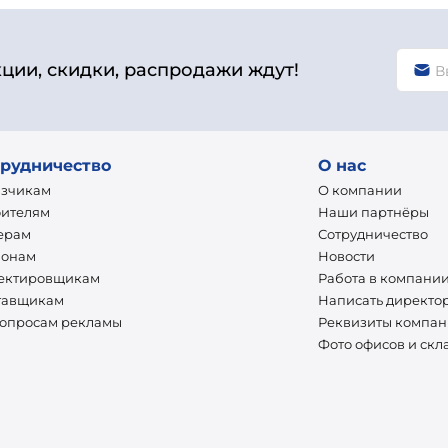
кции, скидки, распродажи ждут!
рудничество
О нас
азчикам
О компании
оителям
Наши партнёры
ерам
Сотрудничество
ионам
Новости
ектировщикам
Работа в компани
тавщикам
Написать директо
вопросам рекламы
Реквизиты компа
Фото офисов и скл