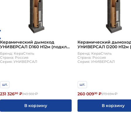
Керамический дымоход
Керамический дымохо
УНИВЕРСАЛ D160 H12м (подкл
УНИВЕРСАЛ D200 H12м 
90, верхний комплект)
90, верхний комплект)
Бренд: КераСтиль
Бренд: КераСтиль
КераСтиль
КераСтиль
Страна: Россия
Страна: Россия
Серия: УНИВЕРСАЛ
Серия: УНИВЕРСАЛ
шт.
шт.
231 326
260 009
90
₽
₽
30
₽
₽
243 502
273 694
В корзину
В корзину