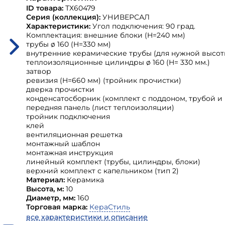
ID товара:
ТХ60479
Серия (коллекция):
УНИВЕРСАЛ
Характеристики:
Угол подключения: 90 град.
Комплектация: внешние блоки (H=240 мм)
трубы ø 160 (H=330 мм)
внутренние керамические трубы (для нужной высот
теплоизоляционные цилиндры ø 160 (H= 330 мм.)
затвор
ревизия (H=660 мм) (тройник прочистки)
дверка прочистки
конденсатосборник (комплект с поддоном, трубой и
передняя панель (лист теплоизоляции)
тройник подключения
клей
вентиляционная решетка
монтажный шаблон
монтажная инструкция
линейный комплект (трубы, цилиндры, блоки)
верхний комплект с капельником (тип 2)
Материал:
Керамика
Высота, м:
10
Диаметр, мм:
160
Торговая марка:
КераСтиль
все характеристики и описание