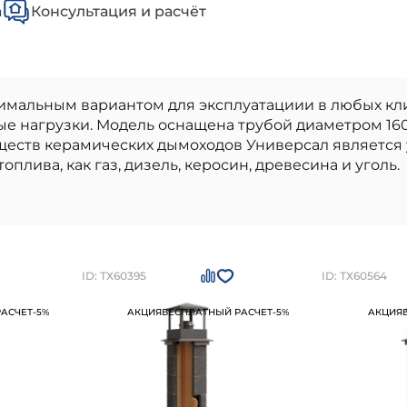
а
Консультация и расчёт
имальным вариантом для эксплуатациии в любых кл
е нагрузки. Модель оснащена трубой диаметром 16
еств керамических дымоходов Универсал является у
плива, как газ, дизель, керосин, древесина и уголь.
подкл 90, верхний комплект) КераСтиль
- высокок
ьстве. Наши материалы бренда
КераСтиль керамиче
стандартам качества. Преимущества: высокое качес
ь и устойчивость к внешним воздействиям, легкость
ний комплект) КераСтиль
можно приобрести в
Сан
ID: ТХ60395
ID: ТХ60564
4-95-25
АСЧЕТ
-5%
АКЦИЯ
БЕСПЛАТНЫЙ РАСЧЕТ
-5%
АКЦИЯ