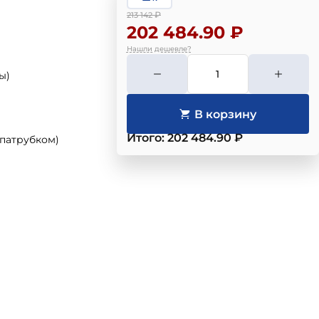
₽
213 142
202 484.90 ₽
Нашли дешевле?
ы)
Итого: 202 484.90 ₽
 патрубком)