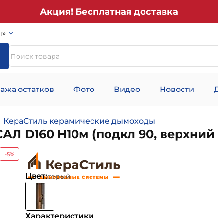
Акция! Бесплатная доставка
ы»
ажа остатков
Фото
Видео
Новости
КераСтиль керамические дымоходы
Л D160 H10м (подкл 90, верхний
-5%
Цвет:
серый
Характеристики