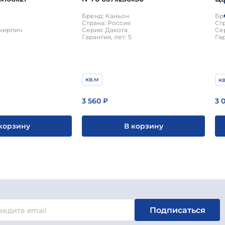
Бренд: Каньон
Бр
Страна: Россия
Ст
Серия: Дакота
 кирпич
Се
Гарантия, лет: 5
Гар
кв.м
к
3 560
3 
₽
В корзину
корзину
Подписаться