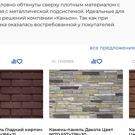
 словно обтянуты сверху плотным материалом с
ия с металлической подсистемой. Идеальные для
 решений компании «Каньон». Так как при
ка оказалась востребованной у покупателей.
личество сопутствующих декоративных элементов
ля использования в частном малоэтажном
ьон» осуществляется круглый год. Вся продукция
етствием всем современным стандартам качества.
, долговечность и устойчивость к внешним
все предложения
но приобрести в
Санкт-Петербурге
по цене
ID: ТХ60889
I
Камень-панель Дакота Цвет
ль Гладкий кирпич
Ка
№70 657х236х30
х166х21
Цв