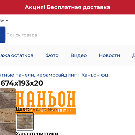
Акция! Бесплатная доставка
в»
ажа остатков
Фото
Видео
Новости
тные панели, керамосайдинг
Каньон фц
674х193х20
Цвет:
Индиго №37
Характеристики