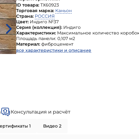
ID товара:
ТХ60923
Торговая марка:
Каньон
Страна:
РОССИЯ
Цвет:
Индиго №37
Серия (коллекция):
Индиго
Характеристики:
Максимальное количество коробок 
Площадь панели: 0,107 м2
Материал:
фиброцемент
все характеристики и описание
а
Консультация и расчёт
ертификаты 1
Видео 2