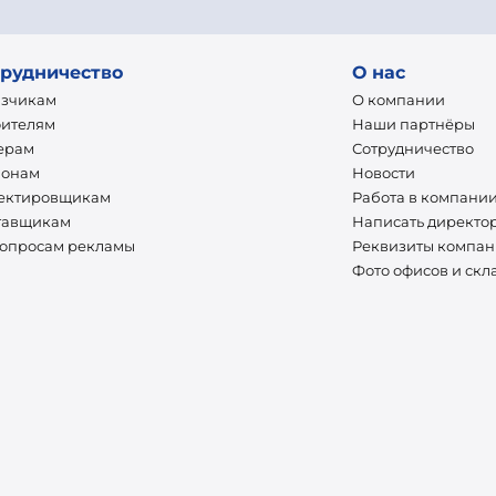
рудничество
О нас
азчикам
О компании
оителям
Наши партнёры
ерам
Сотрудничество
ионам
Новости
ектировщикам
Работа в компани
тавщикам
Написать директо
вопросам рекламы
Реквизиты компа
Фото офисов и скл