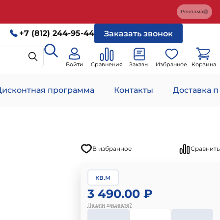
Реклама
+7 (812) 244-95-44
Заказать звонок
Войти
Сравнения
Заказы
Избранное
Корзина
Дисконтная программа
Контакты
Доставка п
В избранное
Сравнить
кв.м
3 490.00 ₽
Нашли дешевле?