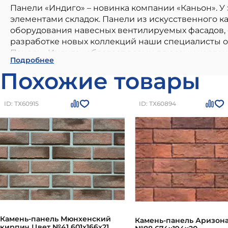
Панели «Индиго» – новинка компании «Каньон». У
элементами складок. Панели из искусственного к
оборудования навесных вентилируемых фасадов, 
разработке новых коллекций наши специалисты от
Панель «Индиго» обладает всеми плюсами коллек
Камень-панель Индиго Цвет №37 674х193х20
- в
Подробнее
для повышения эстетической привлекательности 
строительстве. Наши материалы бренда
Каньон 
Похожие товары
сертифицирована, ее высокие характеристики ка
Преимущества: высокое качество от проверенного
воздействиям, легкость в использовании и монта
3490
рублей
Вы можете заказать товар на сайте 
ID: ТХ60915
ID: ТХ60894
Камень-панель Мюнхенский
Камень-панель Аризона
кирпич Цвет №41 601х166х21