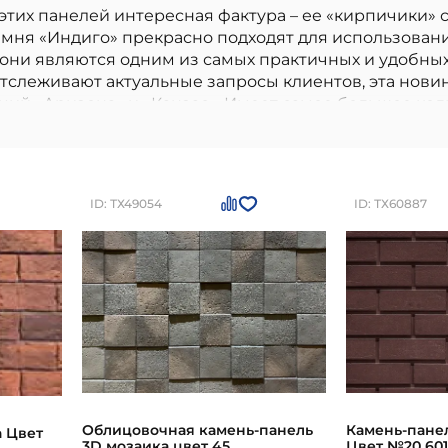
 этих панелей интересная фактура – ее «кирпичики»
амня «Индиго» прекрасно подходят для использован
они являются одним из самых практичных и удобных
слеживают актуальные запросы клиентов, эта новин
ций «Аризона» и «Канзас». Имеет самое большое ко
ысококачественный вариант, идеально подходящий д
Вашего дома. Монтаж всей продукции компании «Кан
фц
отличаются долговечностью, надежностью и соотв
чества постоянно подтверждаются.
 производителя, соответствие стандартам и нормам
же.
Камень-панель Индиго Цвет №37 674х193х20
мож
или по номеру
+7 (812) 244-95-44
ID: ТХ49054
ID: ТХ60887
Облицовочная камень-панель
Камень-пане
 Цвет
3D мозаика цвет 45
Цвет №20 601