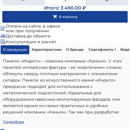
Итого: 3 490.00 ₽
Оплата на сайте, в офисе
или при получении
Доставка до объекта
Консультация и расчёт
О продукции
Характеристики
О бренде
Сертификаты 1
Виде
Панели «Индиго» – новинка компании «Каньон». У этих
панелей интересная фактура – ее «кирпичики» словно
обтянуты сверху плотным материалом с элементами
складок. Панели из искусственного камня «Индиго»
прекрасно подходят для использования с
металлической подсистемой. Идеальные для
оборудования навесных вентилируемых фасадов, они
являются одним из самых практичных и удобных
решений компании «Каньон». Так как при разработке
новых коллекций наши специалисты отслеживают
Камень-панель Индиго Цвет №34 674х193х20
-
Подробнее
актуальные запросы клиентов, эта новинка оказалась
высококачественный вариант, идеально подходящий для