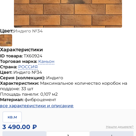
Цвет:
Индиго №34
Характеристики
ID товара:
ТХ60924
Торговая марка:
Каньон
Страна:
РОССИЯ
Цвет:
Индиго №34
Серия (коллекция):
Индиго
Характеристики:
Максимальное количество коробок на
поддоне: 33 шт
Площадь панели: 0,107 м2
Материал:
фиброцемент
все характеристики и описание
кв.м
3 490.00 ₽
Нашли дешевле?