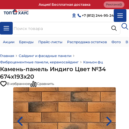
Акция! Бесплатная доставка
Реклама
+7 (812) 244-95-24
Акции
Бренды
Прайс-листы
Распродажа остатков
Фото
В
Главная
Сайдинг и фасадные панели
Фиброцементные панели, керамосайдинг
Каньон фц
Камень-панель Индиго Цвет №34
674х193х20
В избранное
Сравнить