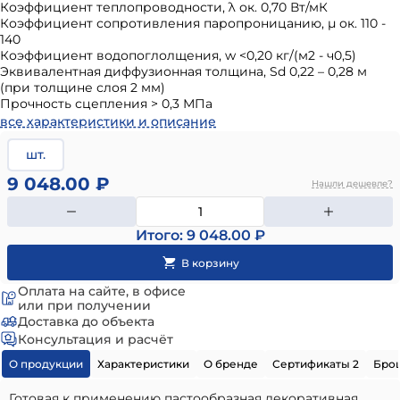
Коэффициент теплопроводности, λ ок. 0,70 Вт/мК
Коэффициент сопротивления паропроницанию, μ ок. 110 -
140
Коэффициент водопоглолщения, w <0,20 кг/(м2 - ч0,5)
Эквивалентная диффузионная толщина, Sd 0,22 – 0,28 м
(при толщине слоя 2 мм)
Прочность сцепления > 0,3 МПа
все характеристики и описание
шт.
9 048.00 ₽
Нашли дешевле?
Итого: 9 048.00 ₽
Оплата на сайте, в офисе
или при получении
Доставка до объекта
Консультация и расчёт
О продукции
Характеристики
О бренде
Сертификаты 2
Бро
Готовая к применению пастообразная декоративная