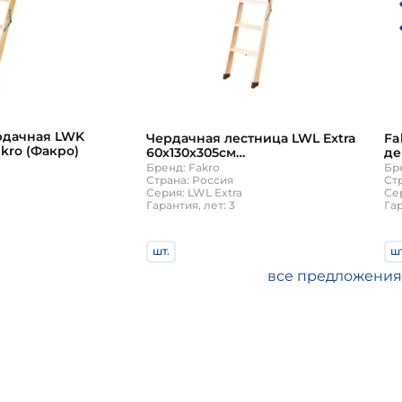
рдачная LWK
Чердачная лестница LWL Extra
Fa
akro (Факро)
60х130х305см
де
теплоизоляционная Факро
су
Бренд: Fakro
Бр
Страна: Россия
че
Ст
Серия: LWL Extra
Се
Гарантия, лет: 3
Гар
шт.
шт
₽
45 180
43
₽
₽
все предложения
50 200
корзину
В корзину