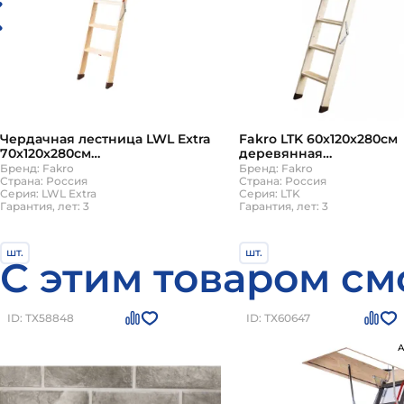
Чердачная лестница LWL Extra
Fakro LTK 60х120х280см
70х120х280см
деревянная
теплоизоляционная Факро
теплоизоляционная че
Бренд: Fakro
Бренд: Fakro
Страна: Россия
лестница (Факро)
Страна: Россия
Серия: LWL Extra
Серия: LTK
Гарантия, лет: 3
Гарантия, лет: 3
шт.
шт.
С этим товаром см
38 610
28 260
₽
₽
₽
₽
42 900
31 400
В корзину
В корзину
ID: ТХ58848
ID: ТХ60647