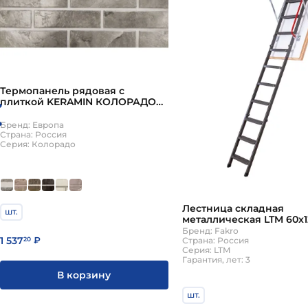
Термопанель рядовая с
плиткой KERAMIN КОЛОРАДО
ППС 1020х600х40мм (0,61м2)
ЕВРОПА
Бренд: Европа
Страна: Россия
Серия: Колорадо
Лестница складная
шт.
металлическая LTM 60х1
Fakro
Бренд: Fakro
1 537
Страна: Россия
20
₽
Серия: LTM
Гарантия, лет: 3
В корзину
шт.