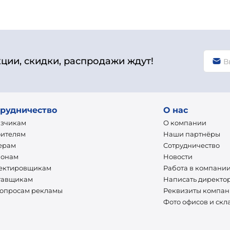
кции, скидки, распродажи ждут!
рудничество
О нас
азчикам
О компании
оителям
Наши партнёры
ерам
Сотрудничество
ионам
Новости
ектировщикам
Работа в компани
тавщикам
Написать директо
вопросам рекламы
Реквизиты компа
Фото офисов и скл