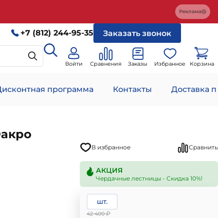
Реклама
+7 (812) 244-95-35
Заказать звонок
Войти
Сравнения
Заказы
Избранное
Корзина
Дисконтная программа
Контакты
Доставка п
Факро
В избранное
Сравнить
АКЦИЯ
Чердачные лестницы - Скидка 10%!
шт.
₽
42 400