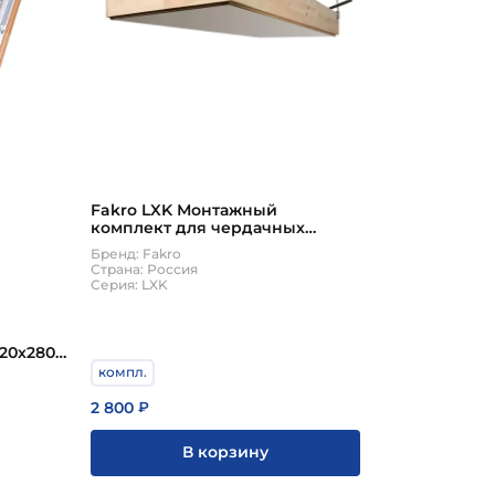
Fakro LXK Монтажный
комплект для чердачных
лестниц (Факро)
Бренд: Fakro
Страна: Россия
Серия: LXK
20х280
компл.
2 800
₽
В корзину