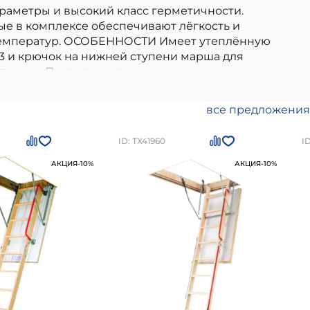
аметры и высокий класс герметичности.
е в комплексе обеспечивают лёгкость и
а температур. ОСОБЕННОСТИ Имеет утеплённую
3 и крючок на нижней ступени марша для
плотнения Противоскользящие выемки
ант, идеально подходящий для использования в
ендуем дополнительно приобретать монтажный
ro
отличаются долговечностью, надежностью и
 2 года.
ного производителя, соответствие стандартам и
все предложения
.
Чердачная лестница LWL Extra 60х120х280см
заказать товар на сайте или по номеру
+7 (812)
ID: ТХ41960
I
АКЦИЯ
-10%
АКЦИЯ
-10%