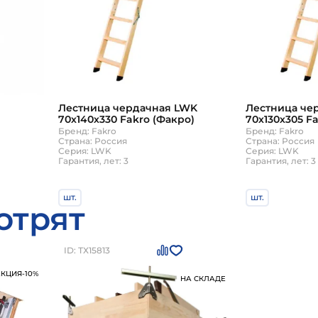
Лестница чердачная LWK
Лестница че
70х140х330 Fakro (Факро)
70х130х305 F
рдачная
Бренд: Fakro
Бренд: Fakro
Страна: Россия
Страна: Россия
Серия: LWK
Серия: LWK
Гарантия, лет: 3
Гарантия, лет: 3
шт.
шт.
отрят
32 580
26 640
₽
₽
₽
36 200
29 600
В корзину
В 
ID: ТХ15813
АКЦИЯ
-10%
НА СКЛАДЕ