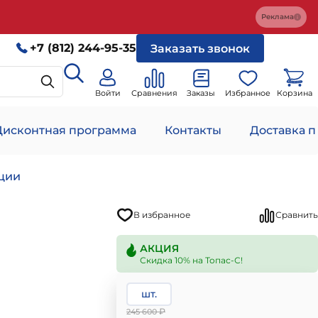
Реклама
+7 (812) 244-95-35
Заказать звонок
Войти
Сравнения
Заказы
Избранное
Корзина
Дисконтная программа
Контакты
Доставка п
нции
В избранное
Сравнить
АКЦИЯ
Скидка 10% на Топас-С!
шт.
₽
245 600