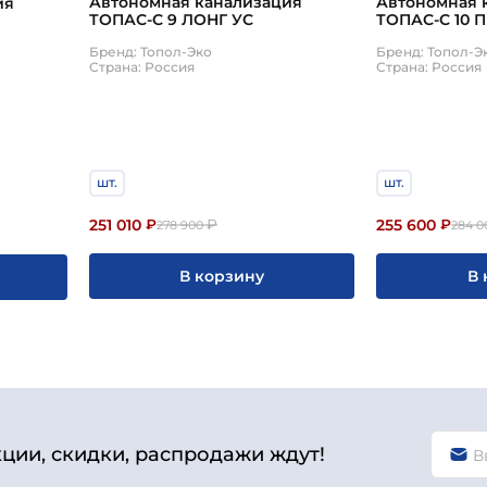
Автономная канализация
Автономная 
ия
ТОПАС-С 9 ЛОНГ УС
ТОПАС-С 10 
Бренд: Топол-Эко
Бренд: Топол-Э
Страна: Россия
Страна: Россия
шт.
шт.
251 010
255 600
₽
₽
₽
278 900
284 0
В корзину
В 
кции, скидки, распродажи ждут!