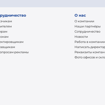
рудничество
О нас
азчикам
О компании
оителям
Наши партнёры
ерам
Сотрудничество
ионам
Новости
ектировщикам
Работа в компани
тавщикам
Написать директо
вопросам рекламы
Реквизиты компа
Фото офисов и скл