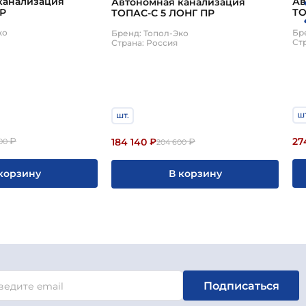
канализация
Ав
Автономная канализация
ПР
ТО
ТОПАС-С 5 ЛОНГ ПР
ко
Бр
Бренд: Топол-Эко
Ст
Страна: Россия
шт
шт.
27
184 140
₽
₽
₽
00
204 600
корзину
В корзину
Подписаться