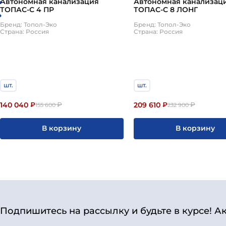
Автономная канализация
Автономная канализац
ТОПАС-С 4 ПР
ТОПАС-С 8 ЛОНГ
Бренд: Топол-Эко
Бренд: Топол-Эко
Страна: Россия
Страна: Россия
шт.
шт.
140 040
209 610
₽
₽
₽
₽
155 600
232 900
В корзину
В корзину
Подпишитесь на рассылку и будьте в курсе! А