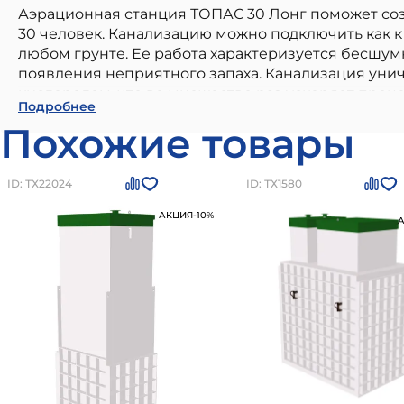
Аэрационная станция ТОПАС 30 Лонг поможет соз
30 человек. Канализацию можно подключить как к 
любом грунте. Ее работа характеризуется бесшум
появления неприятного запаха. Канализация унич
кислородом, что во множество раз ускоряет проц
Автономная канализация ТОПАС 30 ЛОНГ
- высо
Подробнее
использования в хозяйственных целях.
строительстве. Наши материалы бренда
TOPAS
от
Похожие товары
Преимущества: высокое качество от проверенного
воздействиям, легкость в использовании и монта
750400
рублей
Вы можете заказать товар на сайт
ID: ТХ22024
ID: ТХ1580
АКЦИЯ
-10%