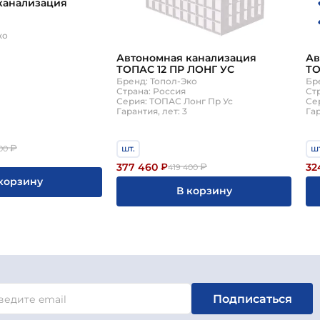
канализация
ко
Автономная канализация
Ав
ТОПАС 12 ПР ЛОНГ УС
ТО
Бренд: Топол-Эко
Бр
Страна: Россия
Ст
Серия: ТОПАС Лонг Пр Ус
Се
Гарантия, лет: 3
Гар
шт.
шт
₽
00
377 460
32
₽
₽
419 400
корзину
В корзину
Подписаться