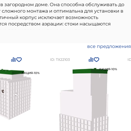
в загородном доме. Она способна обслуживать до
т сложного монтажа и оптимальна для установки в
метичный корпус исключает возможность
ется посредством аэрации: стоки насыщаются
на для человека и природы и пригодна для
 использования в частном малоэтажном
вием всем современным стандартам качества.
, долговечность и устойчивость к внешним
все предложения
 приобрести в
Санкт-Петербурге
по цене
ID: ТХ22103
I
АКЦИЯ
-10%
АКЦИЯ
-10%