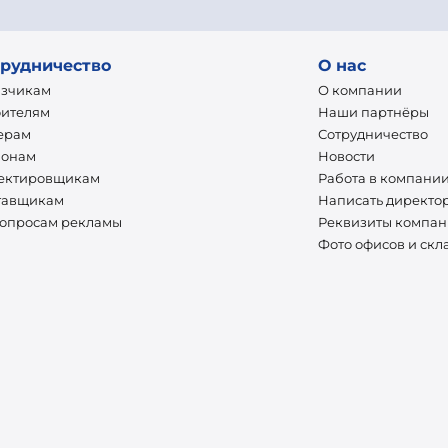
рудничество
О нас
азчикам
О компании
оителям
Наши партнёры
ерам
Сотрудничество
ионам
Новости
ектировщикам
Работа в компани
тавщикам
Написать директо
вопросам рекламы
Реквизиты компа
Фото офисов и скл