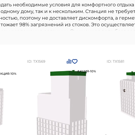
дать необходимые условия для комфортного отдыха 
одному дому, так и к нескольким. Станция не требуе
ностью, поэтому не доставляет дискомфорта, а гер
тожает 98% загрязнений из стоков. Это осуществля
ессы разложения органики. Очищенная вода безвред
кокачественный вариант, идеально подходящий для
личаются долговечностью, надежностью и соответст
 производителя, соответствие стандартам и нормам
же.
Автономная канализация ТОПАС 30 ЛОНГ
можно
е или по номеру
+7 (812) 244-95-24
ID: ТХ1569
ID: ТХ1581
АКЦИЯ
-10%
АКЦИЯ
-10%