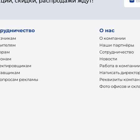
кции, скидки, распродажи ждут!
рудничество
О нас
азчикам
О компании
оителям
Наши партнёры
ерам
Сотрудничество
ионам
Новости
ектировщикам
Работа в компани
тавщикам
Написать директо
вопросам рекламы
Реквизиты компа
Фото офисов и скл