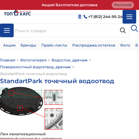
Акция! Бесплатная доставка
Реклама
+7 (812) 244-95-24
Акции
Бренды
Прайс-листы
Распродажа остатков
Фото
В
Главная
Фотогалерея
Водосток, дренаж
Поверхностный водоотвод, дренаж
StandartPark точечный водоотвод
StandartPark точечный водоотвод
Люк канализационный
тяжелый чугунный с запорным