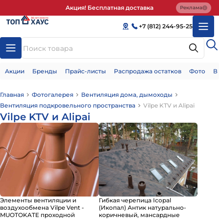
Акция! Бесплатная доставка
Реклама
+7 (812) 244-95-25
Акции
Бренды
Прайс-листы
Распродажа остатков
Фото
В
Главная
Фотогалерея
Вентиляция дома, дымоходы
Вентиляция подкровельного пространства
Vilpe KTV и Alipai
Vilpe KTV и Alipai
Элементы вентиляции и
Гибкая черепица Icopal
воздухообмена Vilpe Vent -
(Икопал) Антик натурально-
MUOTOKATE проходной
коричневый, мансардные