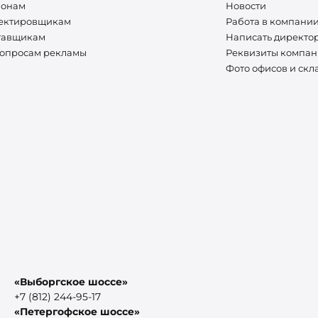
ионам
Новости
ектировщикам
Работа в компани
тавщикам
Написать директо
вопросам рекламы
Реквизиты компа
Фото офисов и скл
«Выборгское шоссе»
+7 (812) 244-95-17
«Петергофское шоссе»