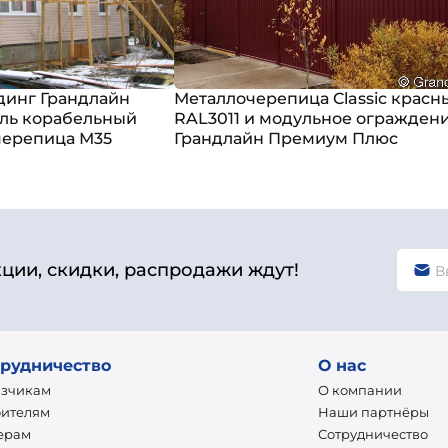
динг Грандлайн
Металлочерепица Classic красн
ль корабельный
RAL3011 и модульное огражден
черепица М35
Грандлайн Премиум Плюс
кции, скидки, распродажи ждут!
рудничество
О нас
азчикам
О компании
оителям
Наши партнёры
ерам
Сотрудничество