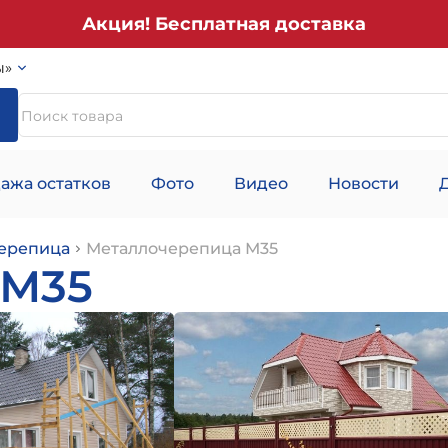
Акция! Бесплатная доставка
ы»
ажа остатков
Фото
Видео
Новости
ерепица
Металлочерепица М35
 М35