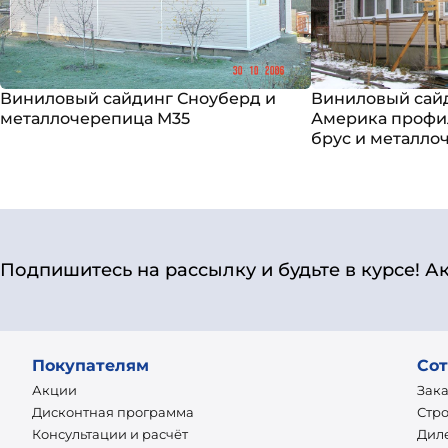
Виниловый сайдинг Сноуберд и
Виниловый сай
металлочерепица М35
Америка профи
брус и металло
Подпишитесь на рассылку и будьте в курсе! А
Покупателям
Сот
Акции
Зак
Дисконтная программа
Стр
Консультации и расчёт
Дил