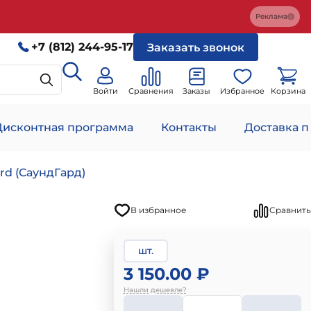
Реклама
+7 (812) 244-95-17
Заказать звонок
Войти
Сравнения
Заказы
Избранное
Корзина
Дисконтная программа
Контакты
Доставка п
d (СаундГард)
В избранное
Сравнить
шт.
3 150.00 ₽
Нашли дешевле?