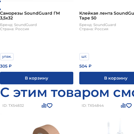
Саморезы SoundGuard ГМ
Клейкая лента SoundGu
3,5х32
Tape 50
Бренд: SoundGuard
Бренд: SoundGuard
Страна: Россия
Страна: Россия
упак.
шт.
305
504
₽
₽
В корзину
В корзину
С этим товаром см
ID: ТХ54832
ID: ТХ54844