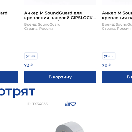
ard
Анкер M SoundGuard для
Анкер M Sou
крепления панелей GIPSLOCK
крепления п
40 8х92мм 2шт/упак
30 и GIPSLOC
Бренд: SoundGuard
Бренд: SoundGu
2шт/упак
Страна: Россия
Страна: Россия
упак.
упак.
72
70
₽
₽
В корзину
В 
отрят
ID: ТХ54833