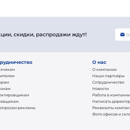
кции, скидки, распродажи ждут!
рудничество
О нас
азчикам
О компании
оителям
Наши партнёры
ерам
Сотрудничество
ионам
Новости
ектировщикам
Работа в компани
тавщикам
Написать директо
вопросам рекламы
Реквизиты компа
Фото офисов и скл