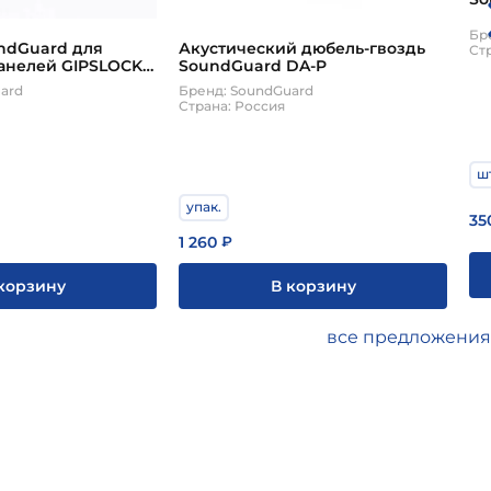
60
Бр
ndGuard для
Акустический дюбель-гвоздь
Ст
анелей GIPSLOCK
SoundGuard DA-P
K GF 33 8х72мм
ard
Бренд: SoundGuard
Страна: Россия
шт
упак.
35
1 260
₽
корзину
В корзину
все предложения