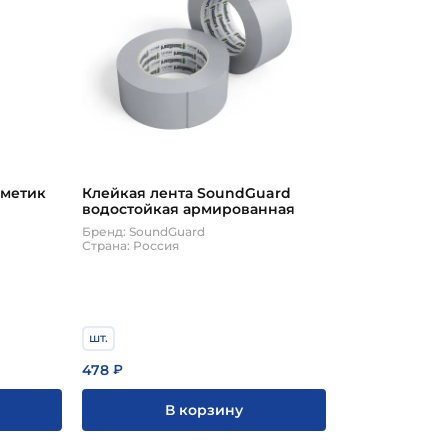
рметик
Клейкая лента SoundGuard
водостойкая армированная
Бренд: SoundGuard
Страна: Россия
шт.
478
₽
В корзину