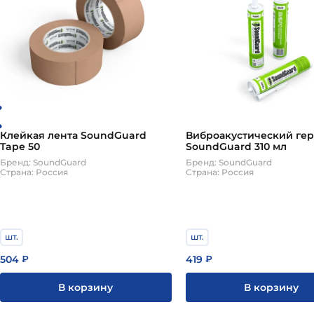
Клейкая лента SoundGuard
Виброакустический ге
Tape 50
SoundGuard 310 мл
Бренд: SoundGuard
Бренд: SoundGuard
Страна: Россия
Страна: Россия
шт.
шт.
504
419
₽
₽
В корзину
В корзину