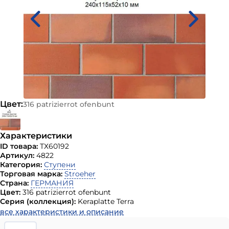
Цвет:
316 patrizierrot ofenbunt
Характеристики
ID товара:
ТХ60192
Артикул:
4822
Категория:
Ступени
Торговая марка:
Stroeher
Страна:
ГЕРМАНИЯ
Цвет:
316 patrizierrot ofenbunt
Серия (коллекция):
Keraplatte Terra
все характеристики и описание