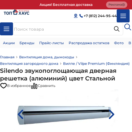
Акция! Бесплатная доставка
Реклама
+7 (812) 244-95-44
Акции
Бренды
Прайс-листы
Распродажа остатков
Фото
В
Главная
Вентиляция дома, дымоходы
Вентиляция загородного дома
Вилпе / Vilpe Premium (Финляндия)
Silendo звукопоглощающая дверная
решетка (алюминий) цвет Стальной
В избранное
Сравнить