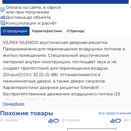
Оплата на сайте, в офисе
или при получении
Доставка до объекта
Консультация и расчёт
О продукции
Характеристики
О бренде
VILPE® SILENDO акустическая дверная решетка
Предназначена для перемещения воздушных потоков в
жилых помещениях. Специальный акустический
материал внутри конструкции, поглощает звук и не
создает препятствий для перемещения воздуха
(Dn,e,w(C;Ctr): 32 (0;-2) dB). Устанавливается в
межкомнатные двери, а также двери санузлов.
Характеристики дверной решетки Silendo® : -
Беспрепятственное движение воздушного потока (25
м3/час при 2 Па). - Выполнены из алюминиевого
Silendo звукопоглощающая дверная решетка
Подробнее
профиля. - Звукопоглощение 32 dB (звукопоглощающий
(алюминий) цвет Стальной
- высококачественный
Похожие товары
материал: синтетическая пена). - Анодированнное
все предложения
вариант, идеально подходящий для использования в
покрытие (20 мкм) или порошковое окрашивание. -
ID: ТХ46784
ID: ТХ30594
ID: 
частном малоэтажном строительстве. Наши материалы
Установка защелкиванием.
бренда
Вилпе / Vilpe Premium (Финляндия)
отличаются