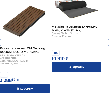
Мембрана Звукоизол ФЛЕКС
12мм, 2.5х1м (2.5м2)
Бренд: TechnoSonus
Страна: Россия
Доска террасная CM Decking
ROBUST SOLID МЕРБАУ
шт.
140х20х3000мм
Бренд: Cm Decking
10 910
Страна: Китай
₽
Серия: ROBUST SOLID
Гарантия, лет: 10
В корзину
шт.
3 288
57
₽
В корзину