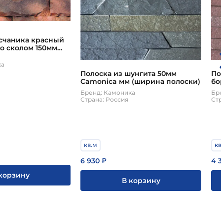
есчаника красный
о сколом 150мм
ка
Полоска из шунгита 50мм
По
Camonica мм (ширина полоски)
бо
по
Бренд: Камоника
Бр
Страна: Россия
Ст
кв.м
к
6 930
4 
₽
корзину
В корзину