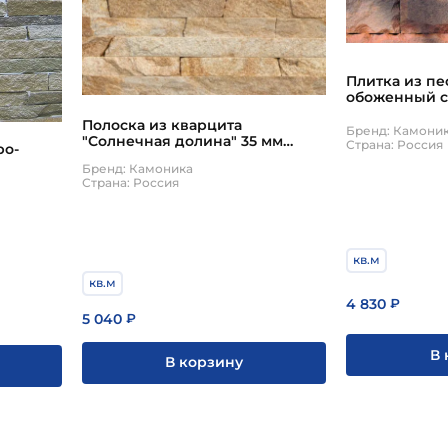
Плитка из п
обоженный с
Camonica
Полоска из кварцита
Бренд: Камони
"Солнечная долина" 35 мм
Страна: Россия
ро-
(ширина полоски)
Бренд: Камоника
Страна: Россия
кв.м
кв.м
4 830
₽
5 040
₽
В 
В корзину