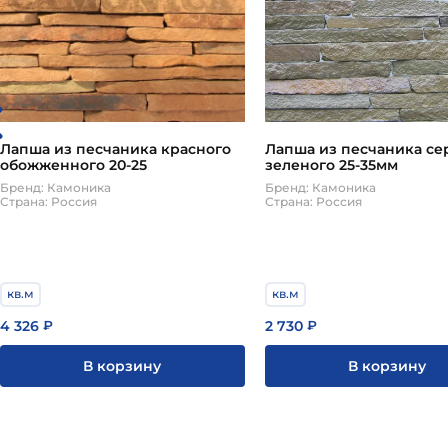
Лапша из песчаника красного
Лапша из песчаника се
обожженного 20-25
зеленого 25-35мм
Бренд: Камоника
Бренд: Камоника
Страна: Россия
Страна: Россия
кв.м
кв.м
4 326
2 730
₽
₽
В корзину
В корзину