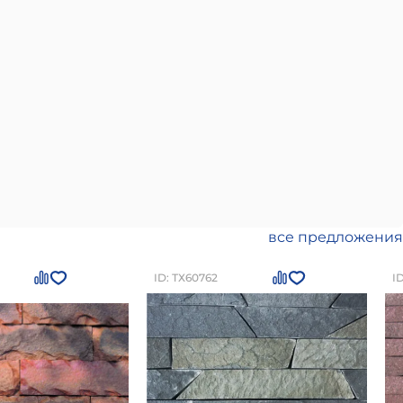
все предложения
ID: ТХ60762
I