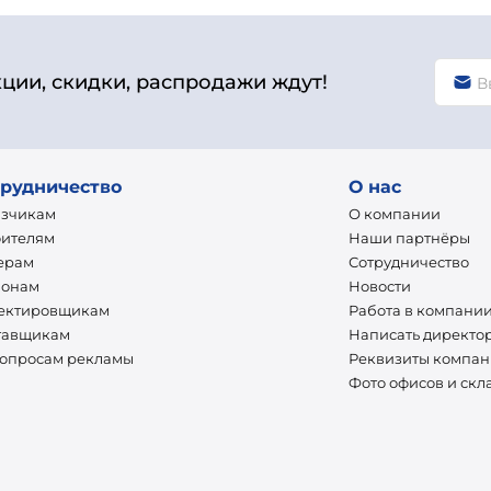
кции, скидки, распродажи ждут!
рудничество
О нас
азчикам
О компании
оителям
Наши партнёры
ерам
Сотрудничество
ионам
Новости
ектировщикам
Работа в компани
тавщикам
Написать директо
вопросам рекламы
Реквизиты компа
Фото офисов и скл