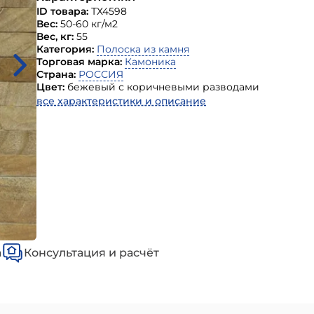
ID товара:
ТХ4598
Вес:
50-60 кг/м2
Вес, кг:
55
Категория:
Полоска из камня
Торговая марка:
Камоника
Страна:
РОССИЯ
Цвет:
бежевый с коричневыми разводами
все характеристики и описание
а
Консультация и расчёт