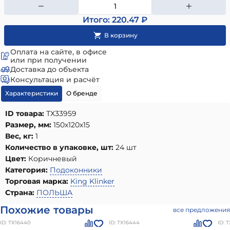
Итого: 220.47 ₽
Оплата на сайте, в офисе
или при получении
Доставка до объекта
Консультация и расчёт
Характеристики
О бренде
ID товара:
ТХ33959
Размер, мм:
150х120х15
Вес, кг:
1
Количество в упаковке, шт:
24 шт
Цвет:
Коричневый
Категория:
Подоконники
Торговая марка:
King Klinker
Страна:
ПОЛЬША
Похожие товары
все предложения
ID: ТХ16440
ID: ТХ16444
ID: 