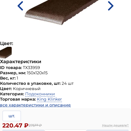
Цвет:
Характеристики
ID товара:
ТХ33959
Размер, мм:
150х120х15
Вес, кг:
1
Количество в упаковке, шт:
24 шт
Цвет:
Коричневый
Категория:
Подоконники
Торговая марка:
King Klinker
все характеристики и описание
шт.
220.47 ₽
275
59
₽
Нашли дешевле?