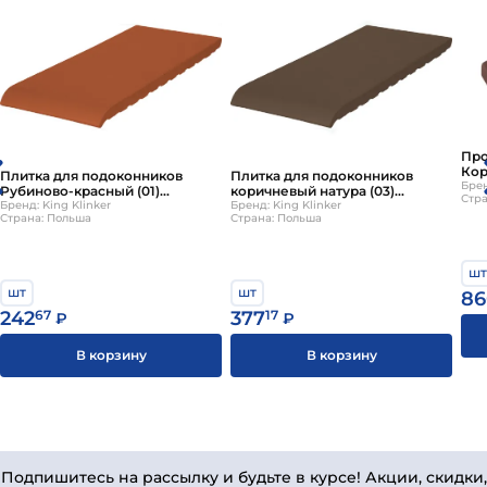
Про
Кор
Плитка для подоконников
Плитка для подоконников
310
Брен
Рубиново-красный (01)
коричневый натура (03)
Стра
150х120х15, KingKlinker
Бренд: King Klinker
220х120х15, KingKlinker
Бренд: King Klinker
Страна: Польша
Страна: Польша
шт
шт
шт
86
242
67
377
17
₽
₽
В корзину
В корзину
Подпишитесь на рассылку и будьте в курсе! Акции, скидки,