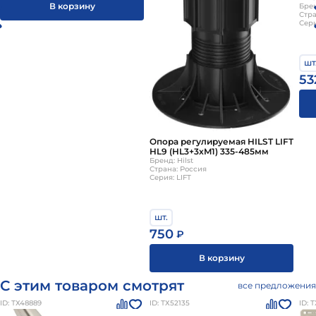
В корзину
Брен
Стра
Сери
шт
53
Опора регулируемая HILST LIFT
HL9 (HL3+3хM1) 335-485мм
Бренд: Hilst
Страна: Россия
Серия: LIFT
шт.
750
₽
В корзину
С этим товаром смотрят
все предложения
ID: ТХ48889
ID: ТХ52135
ID: 