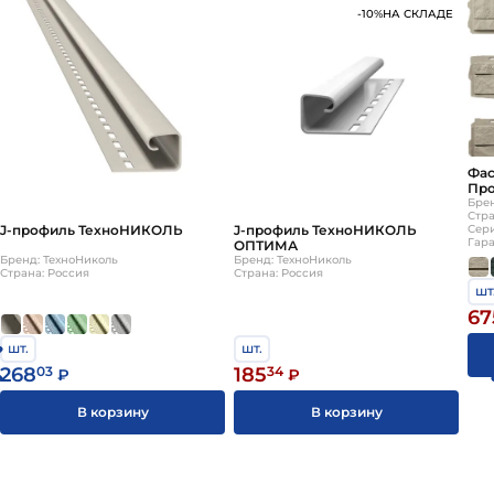
-10%
НА СКЛАДЕ
Фас
Про
Бре
Стра
J-профиль ТехноНИКОЛЬ
J-профиль ТехноНИКОЛЬ
Сер
Гара
ОПТИМА
Бренд: ТехноНиколь
Бренд: ТехноНиколь
Страна: Россия
Страна: Россия
шт
67
шт.
шт.
268
03
185
34
₽
₽
В корзину
В корзину