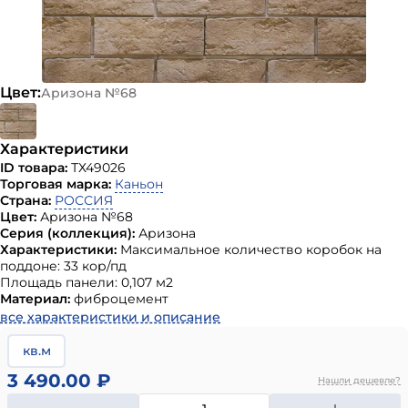
Цвет:
Аризона №68
Характеристики
ID товара:
ТХ49026
Торговая марка:
Каньон
Страна:
РОССИЯ
Цвет:
Аризона №68
Серия (коллекция):
Аризона
Характеристики:
Максимальное количество коробок на
поддоне: 33 кор/пд
Площадь панели: 0,107 м2
Материал:
фиброцемент
все характеристики и описание
кв.м
3 490.00 ₽
Нашли дешевле?