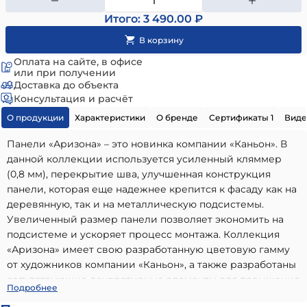
Итого: 3 490.00 ₽
Оплата на сайте, в офисе
или при получении
Доставка до объекта
Консультация и расчёт
О продукции
Характеристики
О бренде
Сертификаты 1
Виде
Панели «Аризона» – это новинка компании «Каньон». В
данной коллекции используется усиленный кляммер
(0,8 мм), перекрытие шва, улучшенная конструкция
панели, которая еще надежнее крепится к фасаду как на
деревянную, так и на металлическую подсистемы.
Увеличенный размер панели позволяет экономить на
подсистеме и ускоряет процесс монтажа. Коллекция
«Аризона» имеет свою разработанную цветовую гамму
от художников компании «Каньон», а также разработаны
сопутствующие декоративные элементы для повышения
Облицовочная камень-панель с перекрытием шва
Подробнее
эстетики дома. Как и в предыдущих коллекциях,
аризона №68
- высококачественный вариант, идеально