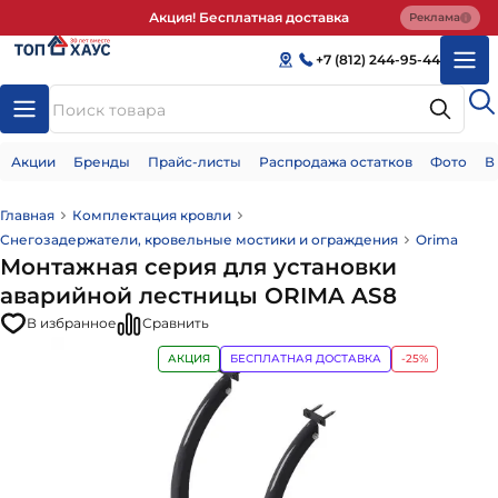
Акция! Бесплатная доставка
Реклама
+7 (812) 244-95-44
Акции
Бренды
Прайс-листы
Распродажа остатков
Фото
В
Главная
Комплектация кровли
Снегозадержатели, кровельные мостики и ограждения
Orima
Монтажная серия для установки
аварийной лестницы ORIMA AS8
В избранное
Сравнить
АКЦИЯ
БЕСПЛАТНАЯ ДОСТАВКА
-25%