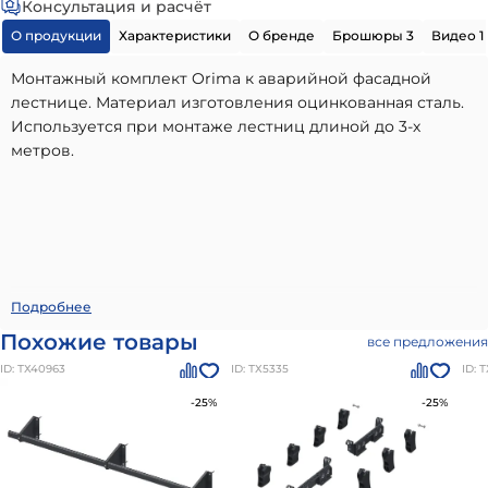
Консультация и расчёт
О продукции
Характеристики
О бренде
Брошюры 3
Видео 1
Монтажный комплект Orima к аварийной фасадной
лестнице. Материал изготовления оцинкованная сталь.
Используется при монтаже лестниц длиной до 3-х
метров.
Монтажная серия для установки аварийной лестницы
Подробнее
ORIMA AS8
- высококачественный вариант, идеально
Похожие товары
все предложения
подходящий для использования в частном малоэтажном
ID: ТХ40963
ID: ТХ5335
ID: 
строительстве. Наши материалы бренда
Orima
отличаются долговечностью, надежностью и
-25%
-25%
соответствием всем современным стандартам качества.
Преимущества: высокое качество от проверенного
производителя, соответствие стандартам и нормам,