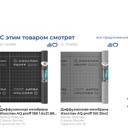
С этим товаром смотрят
все предложения
ID: ТХ59991
ID: ТХ59990
Диффузионная мембрана
Диффузионная мембрана
Изоспан AQ proff 188 1.6х21.88м
Изоспан AQ proff 150 35м2
35м2
Бренд: Изоспан
Бренд: Изоспан
Страна: Россия
Страна: Россия
Гарантия, лет: 10
Гарантия, лет: 10