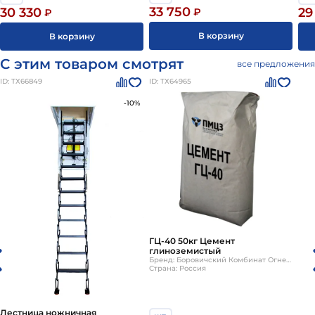
33 750
30 330
29
₽
₽
В корзину
В корзину
С этим товаром смотрят
все предложения
ID: ТХ66849
ID: ТХ64965
-10%
ГЦ-40 50кг Цемент
глиноземистый
Бренд: Боровичский Комбинат Огнеупоров
Страна: Россия
Лестница ножничная