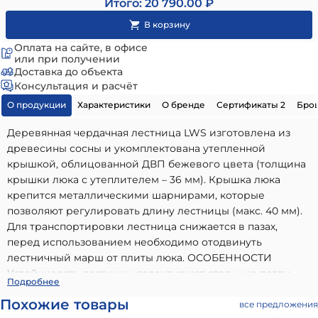
Итого: 20 790.00 ₽
Оплата на сайте, в офисе
или при получении
Доставка до объекта
Консультация и расчёт
О продукции
Характеристики
О бренде
Сертификаты 2
Бро
Деревянная чердачная лестница LWS изготовлена из
древесины сосны и укомплектована утепленной
крышкой, облицованной ДВП бежевого цвета (толщина
крышки люка с утеплителем – 36 мм). Крышка люка
крепится металлическими шарнирами, которые
позволяют регулировать длину лестницы (макс. 40 мм).
Для транспортировки лестница снижается в пазах,
перед использованием необходимо отодвинуть
лестничный марш от плиты люка. ОСОБЕННОСТИ
Устойчивость лестницы гарантируют стальные петли-
Лестница чердачная LWS 55х120х280см Fakro
-
Подробнее
шарниры. Противоскользящие выемки на ступенях
высококачественный вариант, идеально подходящий для
Похожие товары
обеспечивают безопасный подъем на чердак.
все предложения
использования в частном малоэтажном строительстве.