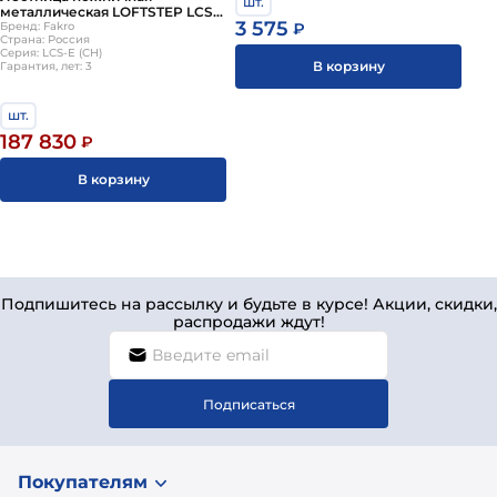
шт.
металлическая LOFTSTEP LCS-
3 575
₽
E (CH) 80х120х300см Fakro
Бренд: Fakro
Страна: Россия
Серия: LCS-E (CH)
В корзину
Гарантия, лет: 3
шт.
187 830
₽
В корзину
Подпишитесь на рассылку и будьте в курсе! Акции, скидки,
распродажи ждут!
Подписаться
Покупателям