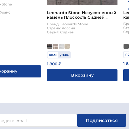
o Stone
-Франс
Le
Leonardo Stone Искусственный
ка
камень Плоскость Сидней
1,
0,83м2/уп
Бр
Бренд: Leonardo Stone
Ст
Страна: Россия
Се
Серия: Сидней
по
кв.м
упак.
1 
1 800
₽
корзину
В корзину
Подписаться