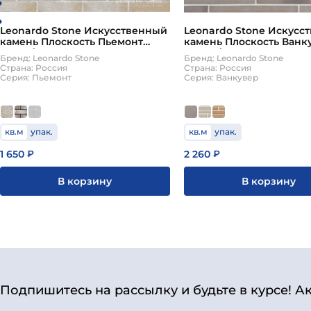
Leonardo Stone Искусственный
Leonardo Stone Искусс
камень Плоскость Пьемонт
камень Плоскость Ванк
1,65м2/уп
0,62м2/уп
Бренд: Leonardo Stone
Бренд: Leonardo Stone
Страна: Россия
Страна: Россия
Серия: Пьемонт
Серия: Ванкувер
кв.м
упак.
кв.м
упак.
1 650
2 260
₽
₽
В корзину
В корзину
Подпишитесь на рассылку и будьте в курсе! А