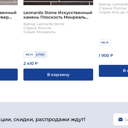
Бренд: Leonard
Страна: Россия
Серия: Иль-де
твенный
Leonardo Stone Искусственный
увер
камень Плоскость Монреаль
цвет708 0,71м2/уп
Бренд: Leonardo Stone
Страна: Россия
Серия: Монреаль
кв.м
кв.м
упак.
1 900
₽
2 410
₽
В 
В корзину
кции, скидки, распродажи ждут!