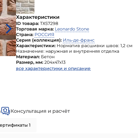
Характеристики
ID товара:
ТХ57298
Торговая марка:
Leonardo Stone
Страна:
РОССИЯ
Серия (коллекция):
Иль-де-франс
Характеристики:
Норматив расшивки швов: 1,2 см
Назначение: наружная и внутренняя отделка
Материал:
Бетон
Размер, мм:
204х47х13
все характеристики и описание
а
Консультация и расчёт
ертификаты 1