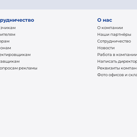
рудничество
О нас
азчикам
О компании
оителям
Наши партнёры
ерам
Сотрудничество
ионам
Новости
ектировщикам
Работа в компани
тавщикам
Написать директо
вопросам рекламы
Реквизиты компа
Фото офисов и скл