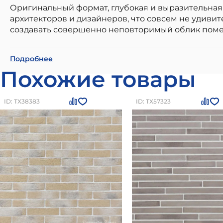
Оригинальный формат, глубокая и выразительная
архитекторов и дизайнеров, что совсем не удиви
создавать совершенно неповторимый облик пом
Leonardo Stone Искусственный камень Плоскост
Подробнее
частном малоэтажном строительстве. Наши мате
Похожие товары
современным стандартам качества. Преимущества:
долговечность и устойчивость к внешним воздейс
де-Франс 0,62м2/уп
можно приобрести в
Санкт-П
ID: ТХ38383
ID: ТХ57323