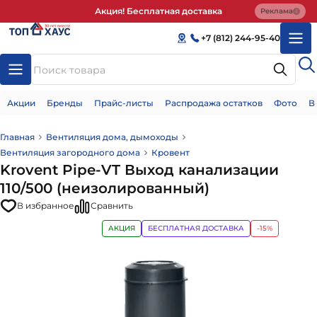
Акция! Бесплатная доставка
Реклама
+7 (812) 244-95-40
Акции
Бренды
Прайс-листы
Распродажа остатков
Фото
В
Главная
Вентиляция дома, дымоходы
Вентиляция загородного дома
Кровент
Krovent Pipe-VT Выход канализации
110/500 (неизолированный)
В избранное
Сравнить
АКЦИЯ
БЕСПЛАТНАЯ ДОСТАВКА
-15%