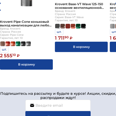
(812) 244-95-40
Krovent Base-VT Wave 125-150
Kro
основание вентиляционной
вен
трубы для металлочерепицы
Бренд: Krovent
(не
Брен
Страна: Россия
Стра
Монтеррей (на готовую
Серия: Base-VT Wave
Сери
кровлю)
Гарантия, лет: 10
Гара
Krovent Pipe-Cone коньковый
выход канализации для любого
вида кровли
Бренд: Krovent
шт.
шт
Страна: Россия
Серия: Pipe-Cone
1 711
90
1 6
₽
Гарантия, лет: 10
В корзину
шт.
2 555
10
₽
В корзину
Подпишитесь на рассылку и будьте в курсе! Акции, скидки,
распродажи ждут!