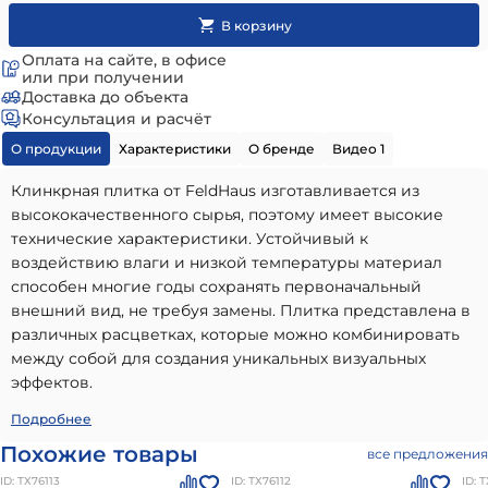
Оплата на сайте, в офисе
или при получении
Доставка до объекта
Консультация и расчёт
О продукции
Характеристики
О бренде
Видео 1
Клинкрная плитка от FeldHaus изготавливается из
высококачественного сырья, поэтому имеет высокие
технические характеристики. Устойчивый к
воздействию влаги и низкой температуры материал
способен многие годы сохранять первоначальный
внешний вид, не требуя замены. Плитка представлена в
различных расцветках, которые можно комбинировать
между собой для создания уникальных визуальных
эффектов.
Клинкерная плитка угловая W911NF14 (240+115)x14x71 мм
Подробнее
12шт/уп FeldHaus
- высококачественный вариант,
Похожие товары
все предложения
идеально подходящий для использования в частном
ID: ТХ76113
ID: ТХ76112
ID: 