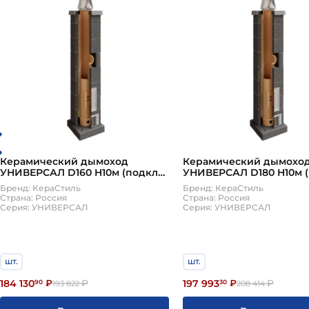
Керамический дымоход
Керамический дымохо
УНИВЕРСАЛ D160 H10м (подкл
УНИВЕРСАЛ D180 H10м 
45, плита по месту) КераСтиль
45, плита по месту) Кер
Бренд: КераСтиль
Бренд: КераСтиль
Страна: Россия
Страна: Россия
Серия: УНИВЕРСАЛ
Серия: УНИВЕРСАЛ
шт.
шт.
184 130
197 993
90
₽
₽
30
₽
₽
193 822
208 414