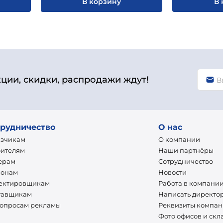
В корзину
В 
кции, скидки, распродажи ждут!
рудничество
О нас
азчикам
О компании
оителям
Наши партнёры
ерам
Сотрудничество
ионам
Новости
ектировщикам
Работа в компани
тавщикам
Написать директо
вопросам рекламы
Реквизиты компа
Фото офисов и скл