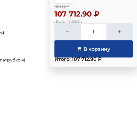
₽
113 382
107 712.90 ₽
Нашли дешевле?
ы)
Итого: 107 712.90 ₽
 патрубком)