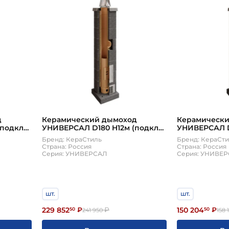
д
Керамический дымоход
Керамическ
(подкл
УНИВЕРСАЛ D180 H12м (подкл
УНИВЕРСАЛ D
аСтиль
45, плита по месту) КераСтиль
45, плита по
Бренд: КераСтиль
Бренд: КераСт
Страна: Россия
Страна: Россия
Серия: УНИВЕРСАЛ
Серия: УНИВЕ
шт.
шт.
229 852
150 204
50
₽
₽
50
₽
241 950
158 