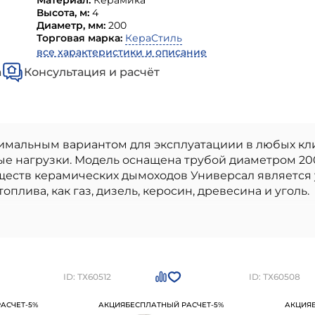
Материал:
Керамика
Высота, м:
4
Диаметр, мм:
200
Торговая марка:
КераСтиль
все характеристики и описание
а
Консультация и расчёт
имальным вариантом для эксплуатациии в любых кл
е нагрузки. Модель оснащена трубой диаметром 20
еств керамических дымоходов Универсал является у
плива, как газ, дизель, керосин, древесина и уголь.
одкл 45, плита по месту) КераСтиль
- высококаче
ьстве. Наши материалы бренда
КераСтиль керамиче
стандартам качества. Преимущества: высокое качес
ь и устойчивость к внешним воздействиям, легкость
 по месту) КераСтиль
можно приобрести в
Санкт-
ID: ТХ60512
ID: ТХ60508
4-95-05
АСЧЕТ
-5%
АКЦИЯ
БЕСПЛАТНЫЙ РАСЧЕТ
-5%
АКЦИЯ