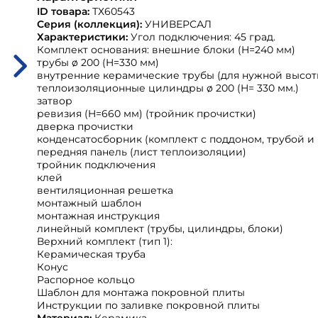
ID товара:
ТХ60543
Серия (коллекция):
УНИВЕРСАЛ
Характеристики:
Угол подключения: 45 град.
Комплект основания: внешние блоки (H=240 мм)
трубы ø 200 (H=330 мм)
внутренние керамические трубы (для нужной высот
теплоизоляционные цилиндры ø 200 (H= 330 мм.)
затвор
ревизия (H=660 мм) (тройник прочистки)
дверка прочистки
конденсатосборник (комплект с поддоном, трубой и
передняя панель (лист теплоизоляции)
тройник подключения
клей
вентиляционная решетка
монтажный шаблон
монтажная инструкция
линейный комплект (трубы, цилиндры, блоки)
Верхний комплект (тип 1):
Керамическая труба
Конус
Распорное кольцо
Шаблон для монтажа покровной плиты
Инструкции по заливке покровной плиты