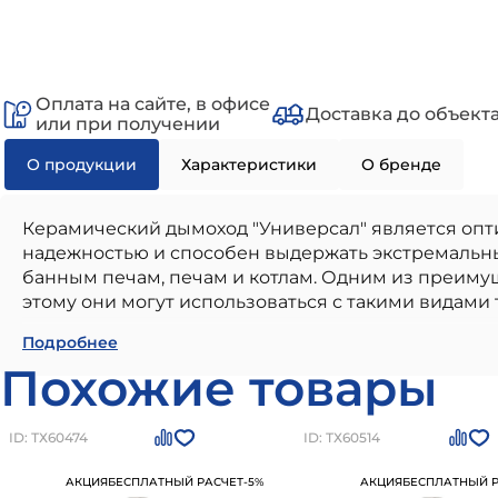
Оплата на сайте, в офисе
Доставка до объект
или при получении
О продукции
Характеристики
О бренде
Керамический дымоход "Универсал" является опт
надежностью и способен выдержать экстремальны
банным печам, печам и котлам. Одним из преимущ
этому они могут использоваться с такими видами то
Керамический дымоход УНИВЕРСАЛ D200 H4м (п
Подробнее
использования в частном малоэтажном строител
Похожие товары
надежностью и соответствием всем современным 
соответствие стандартам и нормам, долговечност
дымоход УНИВЕРСАЛ D200 H4м (подкл 45, плита
ID: ТХ60474
ID: ТХ60514
заказать товар на сайте или по номеру
+7 (812) 24
АКЦИЯ
БЕСПЛАТНЫЙ РАСЧЕТ
-5%
АКЦИЯ
БЕСПЛАТНЫЙ Р