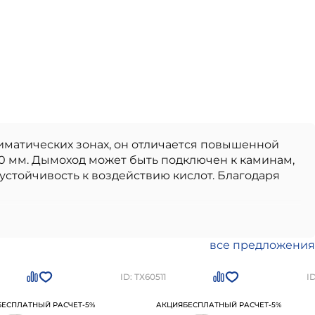
иматических зонах, он отличается повышенной
0 мм. Дымоход может быть подключен к каминам,
стойчивость к воздействию кислот. Благодаря
ственный вариант, идеально подходящий для
ские дымоходы
отличаются долговечностью,
тво от проверенного производителя,
все предложения
 в использовании и монтаже.
Керамический
Петербурге
по цене
113382
рублей
Вы можете
ID: ТХ60511
I
БЕСПЛАТНЫЙ РАСЧЕТ
-5%
АКЦИЯ
БЕСПЛАТНЫЙ РАСЧЕТ
-5%