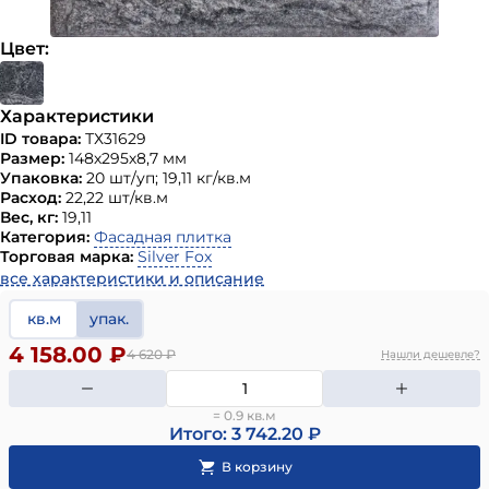
Цвет:
Характеристики
ID товара:
ТХ31629
Размер:
148х295х8,7 мм
Упаковка:
20 шт/уп; 19,11 кг/кв.м
Расход:
22,22 шт/кв.м
Вес, кг:
19,11
Категория:
Фасадная плитка
Торговая марка:
Silver Fox
все характеристики и описание
кв.м
упак.
4 158.00 ₽
4 620
₽
Нашли дешевле?
= 0.9 кв.м
Итого: 3 742.20 ₽