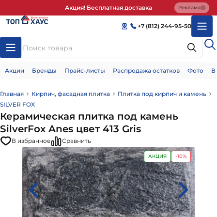
Акция! Бесплатная доставка
Реклама
+7 (812) 244-95-50
Акции
Бренды
Прайс-листы
Распродажа остатков
Фото
В
Главная
Кирпич, фасадная плитка
Плитка под кирпич и камень
SILVER FOX
Керамическая плитка под камень
SilverFox Anes цвет 413 Gris
В избранное
Сравнить
АКЦИЯ
-10%