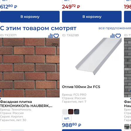
612
80
249
72
19
₽
₽
В корзину
В корзину
С этим товаром смотрят
все предложения
ID: ТХ23371
ID: ТХ62189
ID: 
-20%
Отлив 100мм 2м FCS
Бренд: FCS PRO
Страна: Россия
Фасадная плитка
Фас
Гарантия, лет: 7
ТЕХНОНИКОЛЬ HAUBERK,
Hau
Терракотовый кирпич
Бренд: ТехноНиколь
Брен
Страна: Россия
Стра
Серия: Кирпич
Сер
шт.
Гарантия, лет: 30
Гара
988
80
₽