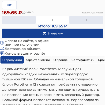
шт.
169.65 ₽
204
40
₽
Нашли дешевле?
Итого: 169.65 ₽
Оплата на сайте, в офисе
или при получении
Доставка до объекта
Консультация и расчёт
О продукции
Характеристики
О бренде
Сертификаты 9
Бро
Керамический блок Porotherm 12 служит для
однорядной кладки межкомнатных перегородок
толщиной 120 мм. Обладая минимальной толщиной,
блоки Porotherm 12 позволяют прибавить помещению
дополнительные сантиметры, уменьшить трудозатраты
на возведение стены и сэкономить кладочный раствор.
Большой формат позволяет возводить перегородки за