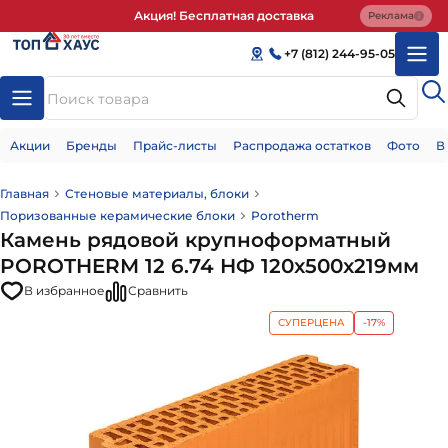
Акция! Бесплатная доставка
Реклама
+7 (812) 244-95-05
Акции
Бренды
Прайс-листы
Распродажа остатков
Фото
В
Главная
Стеновые материалы, блоки
Поризованные керамические блоки
Porotherm
Камень рядовой крупноформатный
POROTHERМ 12 6.74 НФ 120x500x219мм
В избранное
Сравнить
СУПЕРЦЕНА
-17%