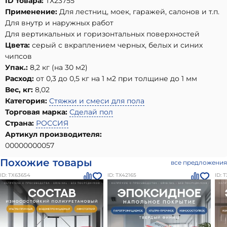
ID товара:
ТХ23755
Применение:
Для лестниц, моек, гаражей, салонов и т.п.
Для внутр и наружных работ
Для вертикальных и горизонтальных поверхностей
Цвета:
серый с вкраплением черных, белых и синих
чипсов
Упак.:
8,2 кг (на 30 м2)
Расход:
от 0,3 до 0,5 кг на 1 м2 при толщине до 1 мм
Вес, кг:
8,02
Категория:
Стяжки и смеси для пола
Торговая марка:
Сделай пол
Страна:
РОССИЯ
Артикул производителя:
00000000057
Похожие товары
все предложения
ID: ТХ63654
ID: ТХ42165
ID: 