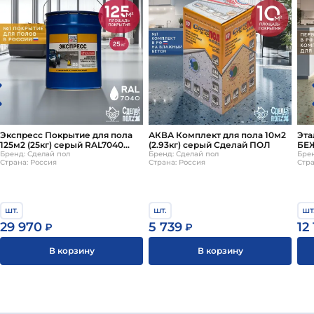
Экспресс Покрытие для пола
АКВА Комплект для пола 10м2
Эта
125м2 (25кг) серый RAL7040
(2.93кг) серый Сделай ПОЛ
БЕ
Сделай ПОЛ
Бренд: Сделай пол
Бренд: Сделай пол
Брен
Страна: Россия
Страна: Россия
Стра
шт.
шт.
шт
29 970
5 739
12
₽
₽
В корзину
В корзину